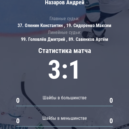
Назаров Андрей
Главные судьи:
37. Оленин Константин , 19. Сидоренко Максим
Линейные судьи:
99. Головлёв Дмитрий , 89. Савенков Артём
Статистика матча
3:1
Шайбы в большинстве
0
0
Шайбы в меньшинстве
0
0