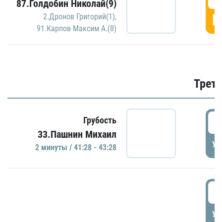
87.Голдобин Николай(9)
Г
2.Дронов Григорий(1)
,
91.Карпов Максим А.(8)
Трети
4
Грубость
33.Пашнин Михаил
УД
2 минуты / 41:28 - 43:28
4
УД