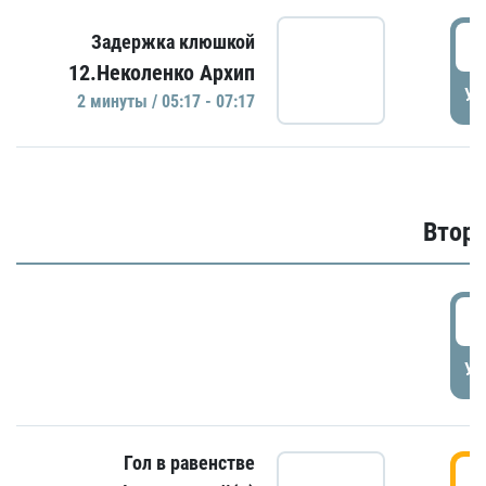
0
Задержка клюшкой
12.Неколенко Архип
УД
2 минуты / 05:17 - 07:17
Второ
2
УД
Гол в равенстве
3