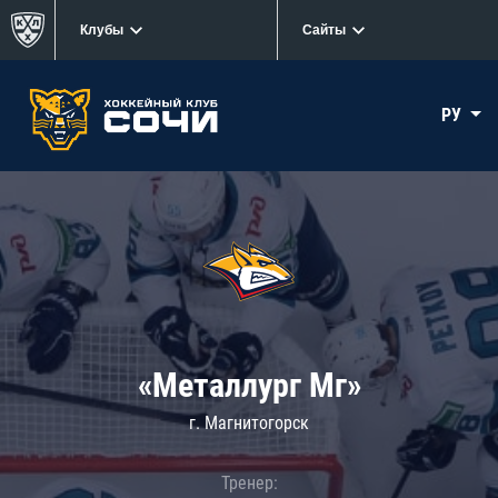
Клубы
Сайты
РУ
«Металлург Мг»
г. Магнитогорск
Тренер: