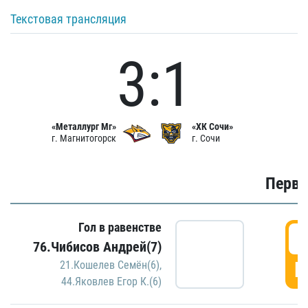
Текстовая трансляция
3:1
«Металлург Мг»
«ХК Сочи»
г. Магнитогорск
г. Сочи
Первы
Гол в равенстве
0
76.Чибисов Андрей(7)
Г
21.Кошелев Семён(6)
,
44.Яковлев Егор К.(6)