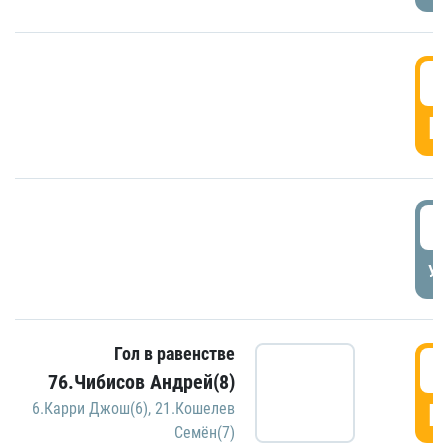
5
Г
5
УД
Гол в равенстве
5
76.Чибисов Андрей(8)
Г
6.Карри Джош(6)
,
21.Кошелев
Семён(7)