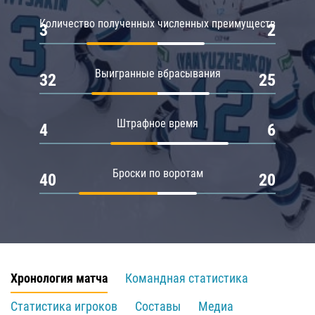
Количество полученных численных преимуществ
3
2
Выигранные вбрасывания
32
25
Штрафное время
4
6
Броски по воротам
40
20
Хронология матча
Командная статистика
Статистика игроков
Составы
Медиа