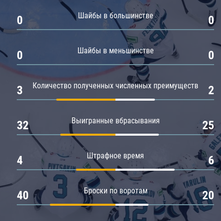
Амур
Шайбы в большинстве
0
0
Барыс
Салават Юлаев
Шайбы в меньшинстве
0
0
Сибирь
Количество полученных численных преимуществ
3
2
Выигранные вбрасывания
32
25
Штрафное время
4
6
Броски по воротам
40
20