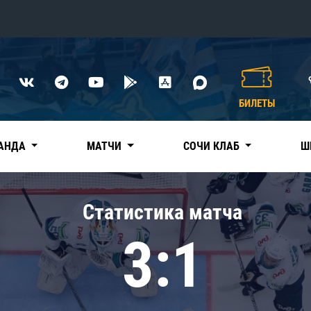
Конференция «Восток»
Дивизион Харламова
БИЛЕТЫ
Автомобилист
сляции
Ак Барс
АНДА
МАТЧИ
СОЧИ КЛАБ
Ш
Металлург Мг
Нефтехимик
 трансляции
Статистика матча
Трактор
магазин
3:1
Дивизион Чернышева
Авангард
ние КХЛ
Адмирал