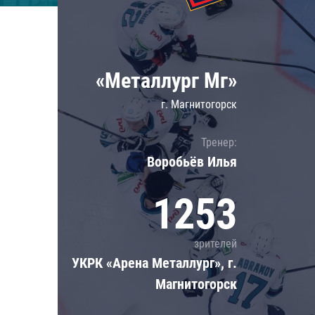
Локомотив
Северсталь
ЦСКА
«Металлург Мг»
Шанхайские Драконы
г. Магнитогорск
Тренер:
Воробьёв Илья
1253
зрителей
УКРК «Арена Металлург», г.
Магнитогорск