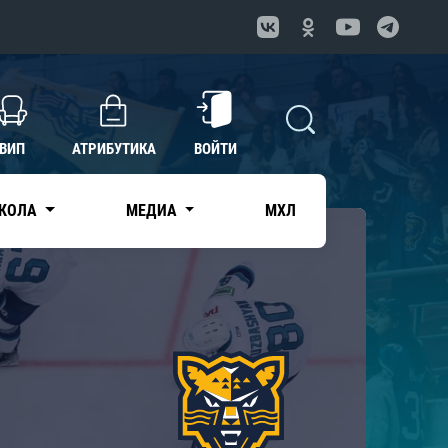
ВИП
АТРИБУТИКА
ВОЙТИ
КОЛА
МЕДИА
МХЛ