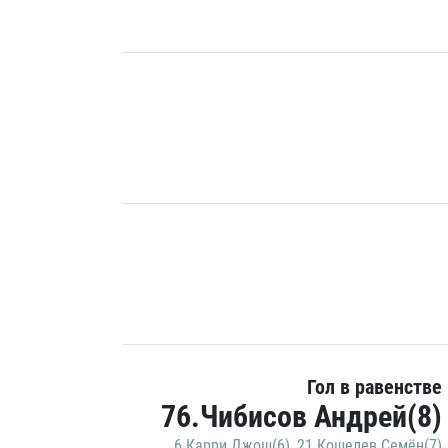
Гол в равенстве
76.Чибисов Андрей(8)
6.Карри Джош(6)
,
21.Кошелев Семён(7)