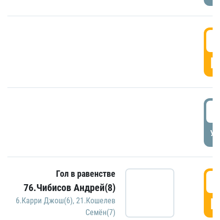
5
Г
5
УД
Гол в равенстве
5
76.Чибисов Андрей(8)
Г
6.Карри Джош(6)
,
21.Кошелев
Семён(7)