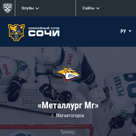
Клубы
Сайты
РУ
«Металлург Мг»
г. Магнитогорск
Тренер: