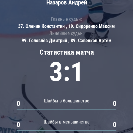
Назаров Андрей
Главные судьи:
37. Оленин Константин , 19. Сидоренко Максим
Линейные судьи:
99. Головлёв Дмитрий , 89. Савенков Артём
Статистика матча
3:1
Шайбы в большинстве
0
0
Шайбы в меньшинстве
0
0