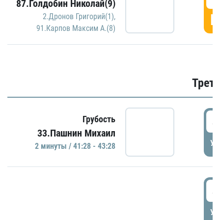
87.Голдобин Николай(9)
Г
2.Дронов Григорий(1)
,
91.Карпов Максим А.(8)
Трети
4
Грубость
33.Пашнин Михаил
УД
2 минуты / 41:28 - 43:28
4
УД