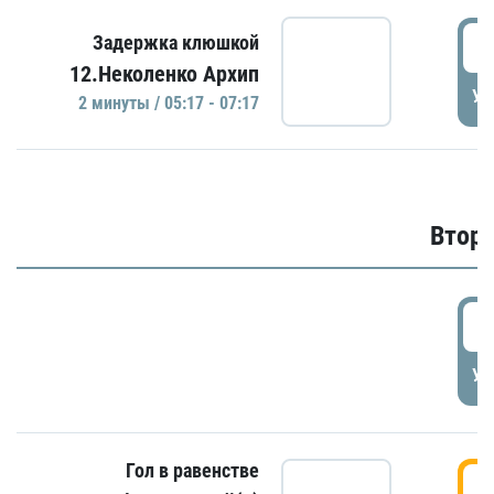
0
Задержка клюшкой
12.Неколенко Архип
УД
2 минуты / 05:17 - 07:17
Второ
2
УД
Гол в равенстве
3