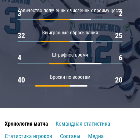
Количество полученных численных преимуществ
3
2
Выигранные вбрасывания
32
25
Штрафное время
4
6
Броски по воротам
40
20
Хронология матча
Командная статистика
Статистика игроков
Составы
Медиа