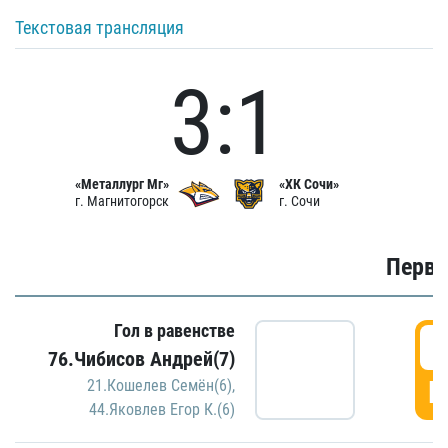
Текстовая трансляция
3:1
«Металлург Мг»
«ХК Сочи»
г. Магнитогорск
г. Сочи
Первы
Гол в равенстве
0
76.Чибисов Андрей(7)
Г
21.Кошелев Семён(6)
,
44.Яковлев Егор К.(6)