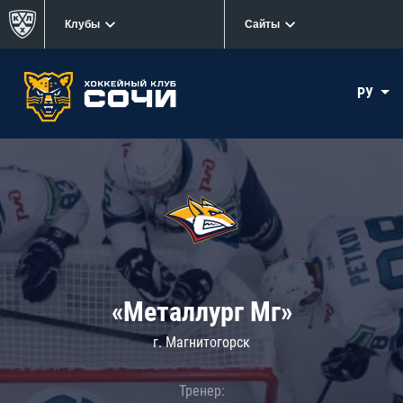
Клубы
Сайты
РУ
«Металлург Мг»
г. Магнитогорск
Тренер: