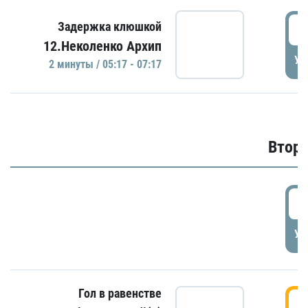
0
Задержка клюшкой
12.Неколенко Архип
УД
2 минуты / 05:17 - 07:17
Второ
2
УД
Гол в равенстве
3