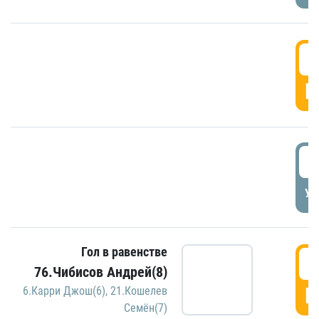
5
Г
5
УД
Гол в равенстве
5
76.Чибисов Андрей(8)
Г
6.Карри Джош(6)
,
21.Кошелев
Семён(7)