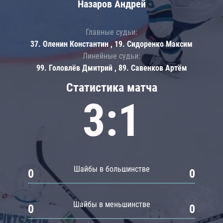
Назаров Андрей
Главные судьи:
37. Оленин Константин , 19. Сидоренко Максим
Линейные судьи:
99. Головлёв Дмитрий , 89. Савенков Артём
Статистика матча
3:1
Шайбы в большинстве
0
0
Шайбы в меньшинстве
0
0