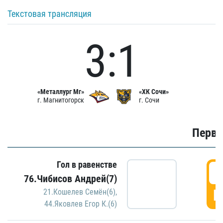
Текстовая трансляция
3:1
«Металлург Мг»
«ХК Сочи»
г. Магнитогорск
г. Сочи
Первы
Гол в равенстве
0
76.Чибисов Андрей(7)
Г
21.Кошелев Семён(6)
,
44.Яковлев Егор К.(6)