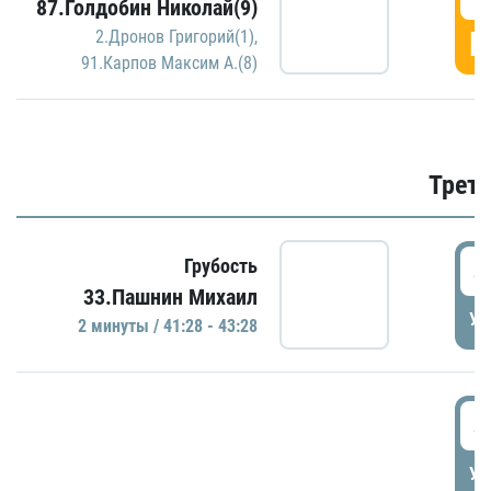
87.Голдобин Николай(9)
Г
2.Дронов Григорий(1)
,
91.Карпов Максим А.(8)
Трети
4
Грубость
33.Пашнин Михаил
УД
2 минуты / 41:28 - 43:28
4
УД