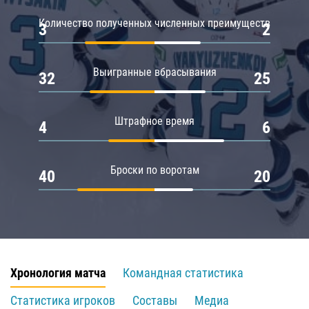
Количество полученных численных преимуществ
3
2
Выигранные вбрасывания
32
25
Штрафное время
4
6
Броски по воротам
40
20
Хронология матча
Командная статистика
Статистика игроков
Составы
Медиа