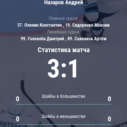
Назаров Андрей
Главные судьи:
37. Оленин Константин , 19. Сидоренко Максим
Линейные судьи:
99. Головлёв Дмитрий , 89. Савенков Артём
Статистика матча
3:1
Шайбы в большинстве
0
0
Шайбы в меньшинстве
0
0