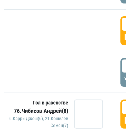
5
Г
5
УД
Гол в равенстве
5
76.Чибисов Андрей(8)
Г
6.Карри Джош(6)
,
21.Кошелев
Семён(7)