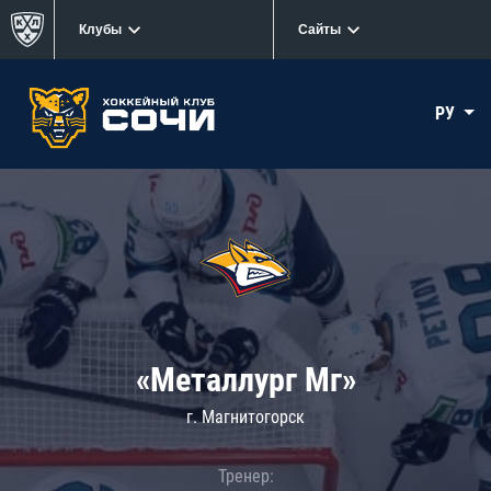
Клубы
Сайты
РУ
«Металлург Мг»
г. Магнитогорск
Тренер: