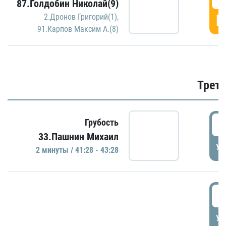
87.Голдобин Николай(9)
Г
2.Дронов Григорий(1)
,
91.Карпов Максим А.(8)
Трети
4
Грубость
33.Пашнин Михаил
УД
2 минуты / 41:28 - 43:28
4
УД