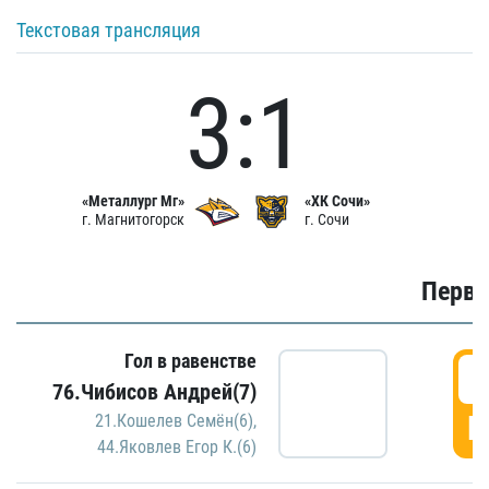
Текстовая трансляция
3:1
«Металлург Мг»
«ХК Сочи»
г. Магнитогорск
г. Сочи
Первы
Гол в равенстве
0
76.Чибисов Андрей(7)
Г
21.Кошелев Семён(6)
,
44.Яковлев Егор К.(6)