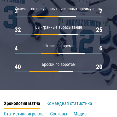
Количество полученных численных преимуществ
3
2
Выигранные вбрасывания
32
25
Штрафное время
4
6
Броски по воротам
40
20
Хронология матча
Командная статистика
Статистика игроков
Составы
Медиа