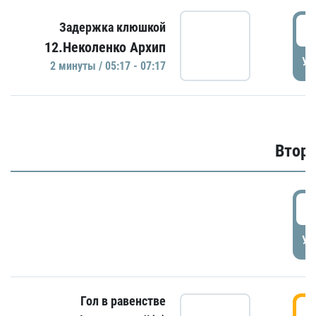
0
Задержка клюшкой
12.Неколенко Архип
УД
2 минуты / 05:17 - 07:17
Второ
2
УД
Гол в равенстве
3