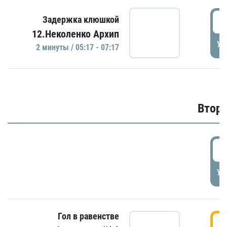
0
Задержка клюшкой
12.Неколенко Архип
УД
2 минуты / 05:17 - 07:17
Второ
2
УД
Гол в равенстве
3