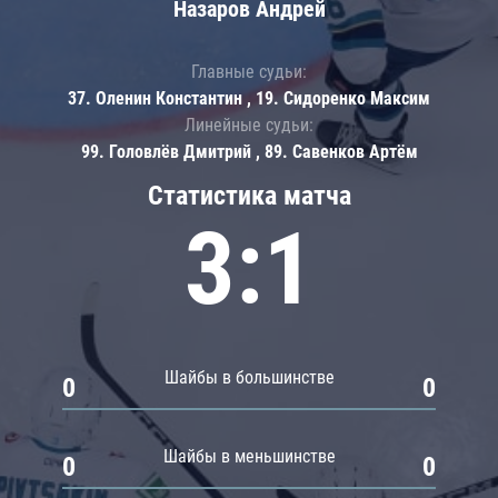
Назаров Андрей
Главные судьи:
37. Оленин Константин , 19. Сидоренко Максим
Линейные судьи:
99. Головлёв Дмитрий , 89. Савенков Артём
Статистика матча
3:1
Шайбы в большинстве
0
0
Шайбы в меньшинстве
0
0