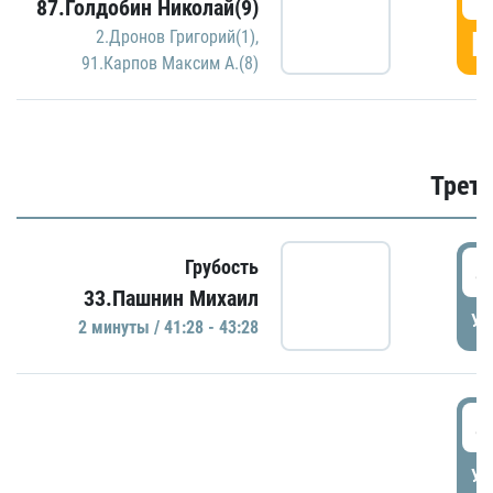
87.Голдобин Николай(9)
Г
2.Дронов Григорий(1)
,
91.Карпов Максим А.(8)
Трети
4
Грубость
33.Пашнин Михаил
УД
2 минуты / 41:28 - 43:28
4
УД