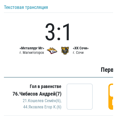
Текстовая трансляция
3:1
«Металлург Мг»
«ХК Сочи»
г. Магнитогорск
г. Сочи
Первы
Гол в равенстве
0
76.Чибисов Андрей(7)
Г
21.Кошелев Семён(6)
,
44.Яковлев Егор К.(6)