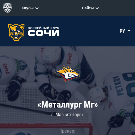
Клубы
Сайты
РУ
«Металлург Мг»
г. Магнитогорск
Тренер: