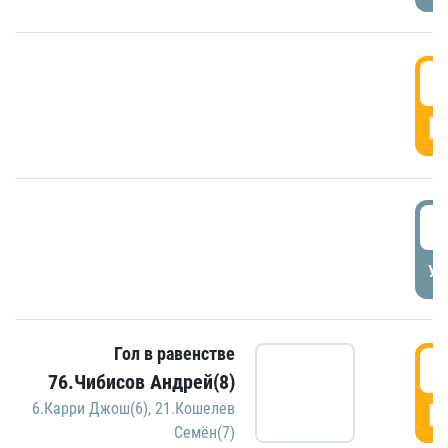
5
Г
5
УД
Гол в равенстве
5
76.Чибисов Андрей(8)
Г
6.Карри Джош(6)
,
21.Кошелев
Семён(7)