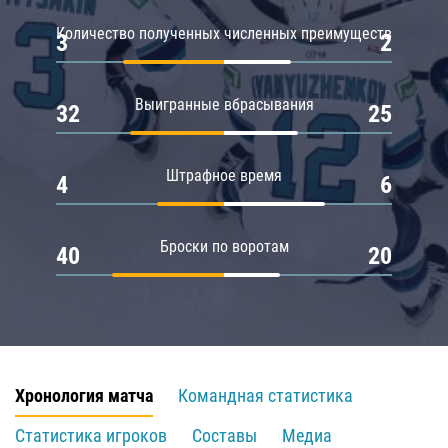
Количество полученных численных преимуществ
3
2
Выигранные вбрасывания
32
25
Штрафное время
4
6
Броски по воротам
40
20
Хронология матча
Командная статистика
Статистика игроков
Составы
Медиа