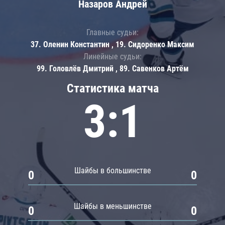
Назаров Андрей
Главные судьи:
37. Оленин Константин , 19. Сидоренко Максим
Линейные судьи:
99. Головлёв Дмитрий , 89. Савенков Артём
Статистика матча
3:1
Шайбы в большинстве
0
0
Шайбы в меньшинстве
0
0