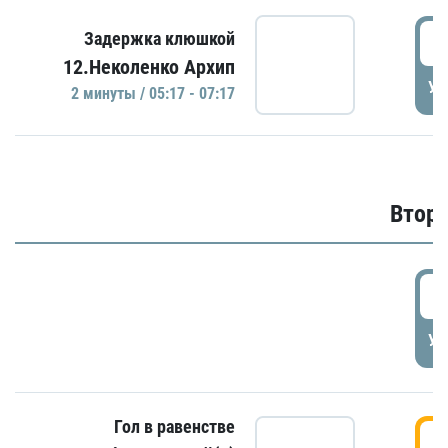
0
Задержка клюшкой
12.Неколенко Архип
УД
2 минуты / 05:17 - 07:17
Второ
2
УД
Гол в равенстве
3