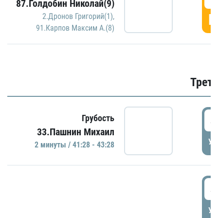
87.Голдобин Николай(9)
Г
2.Дронов Григорий(1)
,
91.Карпов Максим А.(8)
Трети
4
Грубость
33.Пашнин Михаил
УД
2 минуты / 41:28 - 43:28
4
УД