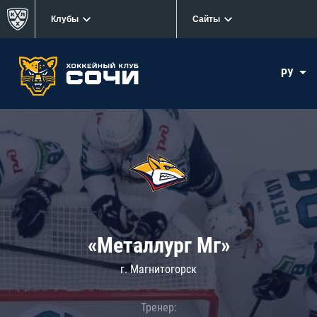
Клубы
Сайты
РУ
«Металлург Мг»
г. Магнитогорск
Тренер: