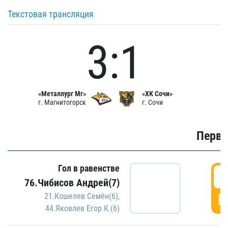
Текстовая трансляция
3:1
«Металлург Мг»
«ХК Сочи»
г. Магнитогорск
г. Сочи
Первы
Гол в равенстве
0
76.Чибисов Андрей(7)
Г
21.Кошелев Семён(6)
,
44.Яковлев Егор К.(6)