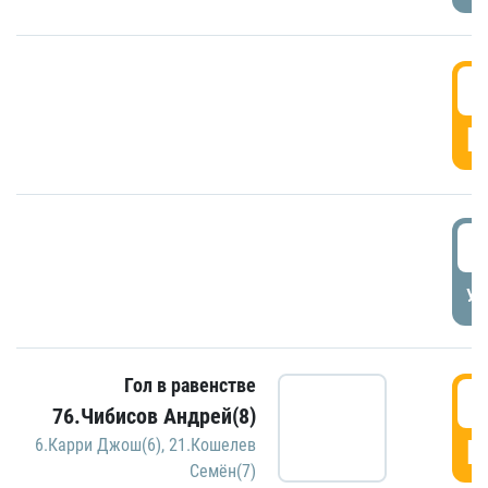
5
Г
5
УД
Гол в равенстве
5
76.Чибисов Андрей(8)
Г
6.Карри Джош(6)
,
21.Кошелев
Семён(7)