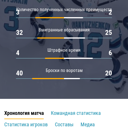
Количество полученных численных преимуществ
3
2
Выигранные вбрасывания
32
25
Штрафное время
4
6
Броски по воротам
40
20
Хронология матча
Командная статистика
Статистика игроков
Составы
Медиа