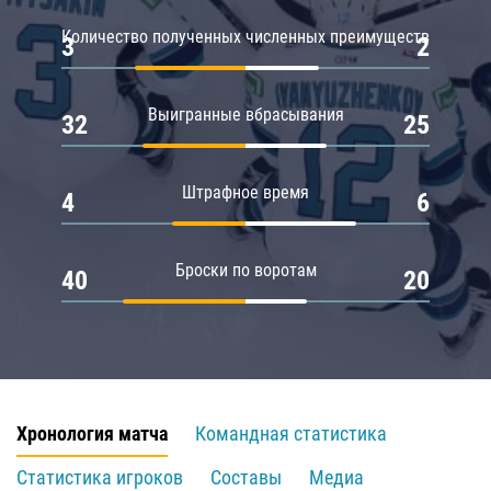
Количество полученных численных преимуществ
3
2
Выигранные вбрасывания
32
25
Штрафное время
4
6
Броски по воротам
40
20
Хронология матча
Командная статистика
Статистика игроков
Составы
Медиа