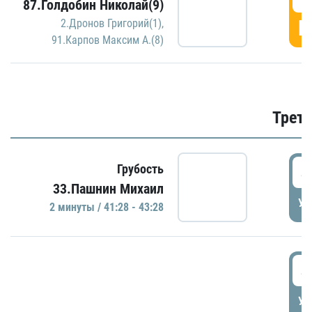
87.Голдобин Николай(9)
Г
2.Дронов Григорий(1)
,
91.Карпов Максим А.(8)
Трети
4
Грубость
33.Пашнин Михаил
УД
2 минуты / 41:28 - 43:28
4
УД