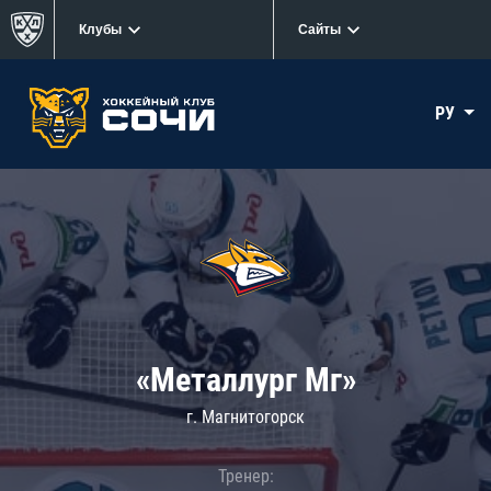
Клубы
Сайты
РУ
«Металлург Мг»
г. Магнитогорск
Тренер: