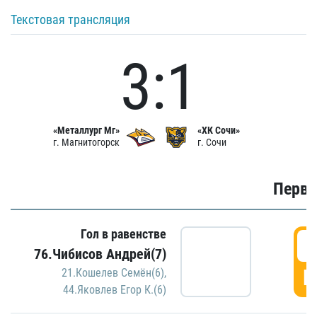
Текстовая трансляция
3:1
«Металлург Мг»
«ХК Сочи»
г. Магнитогорск
г. Сочи
Первы
Гол в равенстве
0
76.Чибисов Андрей(7)
Г
21.Кошелев Семён(6)
,
44.Яковлев Егор К.(6)