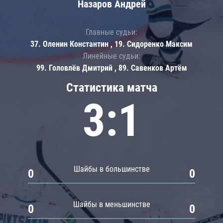
Назаров Андрей
Главные судьи:
37. Оленин Константин , 19. Сидоренко Максим
Линейные судьи:
99. Головлёв Дмитрий , 89. Савенков Артём
Статистика матча
3:1
Шайбы в большинстве
0
0
Шайбы в меньшинстве
0
0