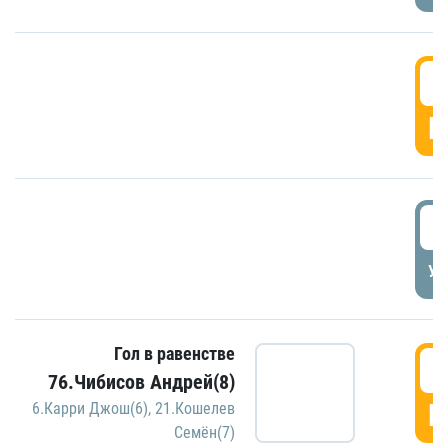
5
Г
5
УД
Гол в равенстве
5
76.Чибисов Андрей(8)
Г
6.Карри Джош(6)
,
21.Кошелев
Семён(7)