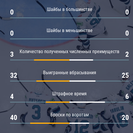
Амур
Шайбы в большинстве
0
0
Барыс
Салават Юлаев
Шайбы в меньшинстве
0
0
Сибирь
Количество полученных численных преимуществ
3
2
Выигранные вбрасывания
32
25
Штрафное время
4
6
Броски по воротам
40
20