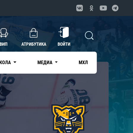
ВИП
АТРИБУТИКА
ВОЙТИ
КОЛА
МЕДИА
МХЛ