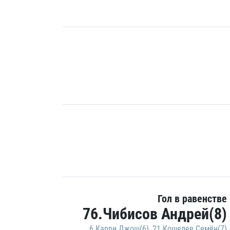
Гол в равенстве
76.Чибисов Андрей(8)
6.Карри Джош(6)
,
21.Кошелев Семён(7)