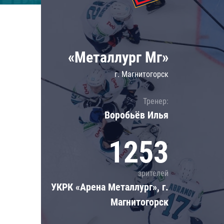
Локомотив
Северсталь
ЦСКА
«Металлург Мг»
Шанхайские Драконы
г. Магнитогорск
Тренер:
Воробьёв Илья
1253
зрителей
УКРК «Арена Металлург», г.
Магнитогорск