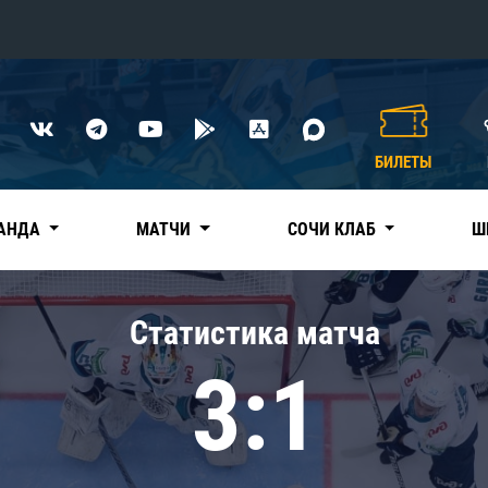
Конференция «Восток»
Дивизион Харламова
БИЛЕТЫ
Автомобилист
сляции
Ак Барс
АНДА
МАТЧИ
СОЧИ КЛАБ
Ш
Металлург Мг
Нефтехимик
 трансляции
Статистика матча
Трактор
магазин
3:1
Дивизион Чернышева
Авангард
ние КХЛ
Адмирал