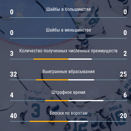
Амур
Шайбы в большинстве
0
0
Барыс
Салават Юлаев
Шайбы в меньшинстве
0
0
Сибирь
Количество полученных численных преимуществ
3
2
Выигранные вбрасывания
32
25
Штрафное время
4
6
Броски по воротам
40
20