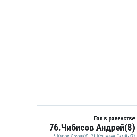
Гол в равенстве
76.Чибисов Андрей(8)
6.Карри Джош(6)
,
21.Кошелев Семён(7)