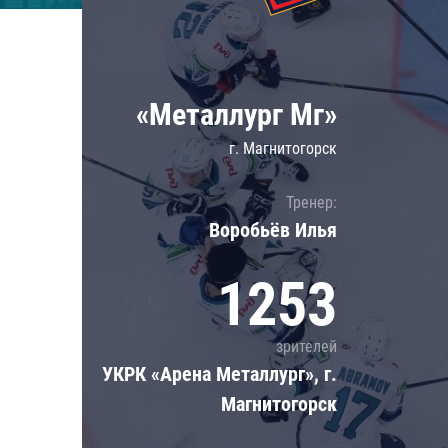
Локомотив
Северсталь
ЦСКА
«Металлург Мг»
Шанхайские Драконы
г. Магнитогорск
Тренер:
Воробьёв Илья
1253
зрителей
УКРК «Арена Металлург», г.
Магнитогорск