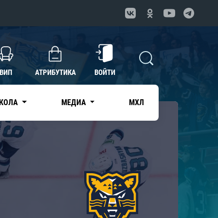
ВИП
АТРИБУТИКА
ВОЙТИ
КОЛА
МЕДИА
МХЛ