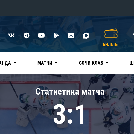
Конференция «Восток»
Дивизион Харламова
БИЛЕТЫ
Автомобилист
сляции
Ак Барс
АНДА
МАТЧИ
СОЧИ КЛАБ
Ш
Металлург Мг
Нефтехимик
 трансляции
Статистика матча
Трактор
магазин
3:1
Дивизион Чернышева
Авангард
ние КХЛ
Адмирал