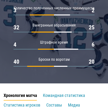
Количество полученных численных преимуществ
3
2
Выигранные вбрасывания
32
25
Штрафное время
4
6
Броски по воротам
40
20
Хронология матча
Командная статистика
Статистика игроков
Составы
Медиа