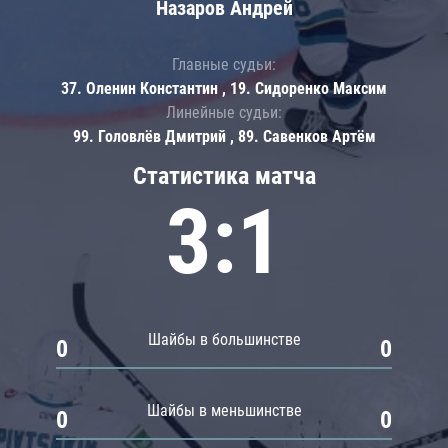
Назаров Андрей
Главные судьи:
37. Оленин Константин , 19. Сидоренко Максим
Линейные судьи:
99. Головлёв Дмитрий , 89. Савенков Артём
Статистика матча
3:1
Шайбы в большинстве
0
0
Шайбы в меньшинстве
0
0