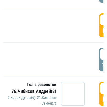
5
Г
5
УД
Гол в равенстве
5
76.Чибисов Андрей(8)
Г
6.Карри Джош(6)
,
21.Кошелев
Семён(7)