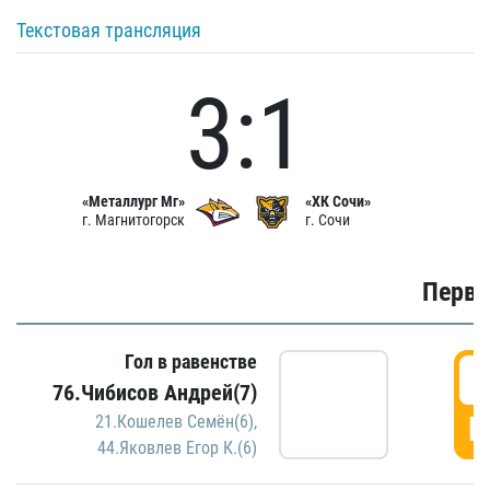
Текстовая трансляция
3:1
«Металлург Мг»
«ХК Сочи»
г. Магнитогорск
г. Сочи
Первы
Гол в равенстве
0
76.Чибисов Андрей(7)
Г
21.Кошелев Семён(6)
,
44.Яковлев Егор К.(6)