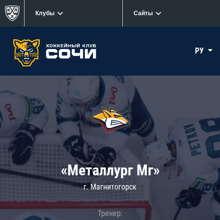
Клубы
Сайты
РУ
«Металлург Мг»
г. Магнитогорск
Тренер: