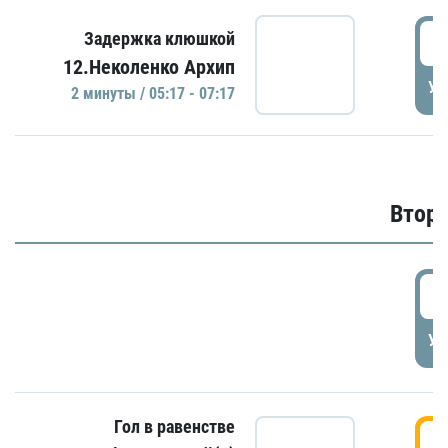
0
Задержка клюшкой
12.Неколенко Архип
УД
2 минуты / 05:17 - 07:17
Второ
2
УД
Гол в равенстве
3