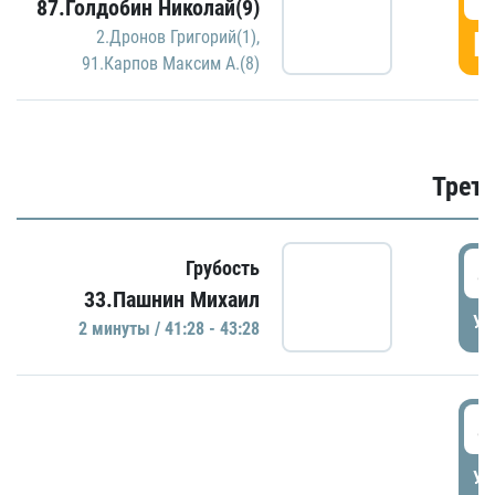
87.Голдобин Николай(9)
Г
2.Дронов Григорий(1)
,
91.Карпов Максим А.(8)
Трети
4
Грубость
33.Пашнин Михаил
УД
2 минуты / 41:28 - 43:28
4
УД