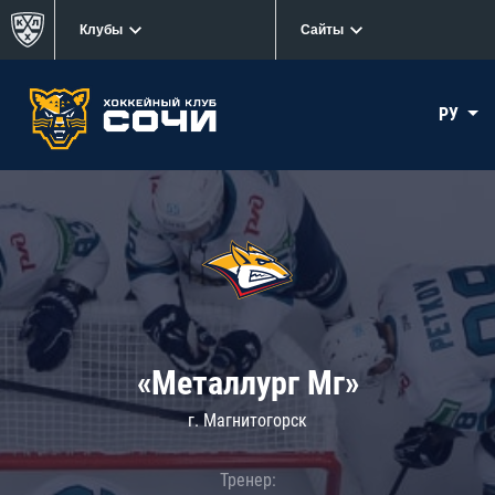
Клубы
Сайты
РУ
«Металлург Мг»
г. Магнитогорск
Тренер: