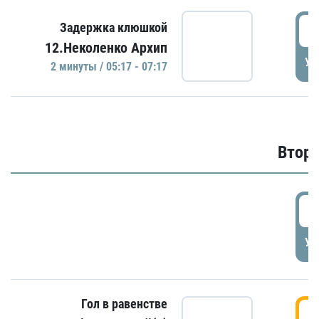
0
Задержка клюшкой
12.Неколенко Архип
УД
2 минуты / 05:17 - 07:17
Второ
2
УД
Гол в равенстве
3