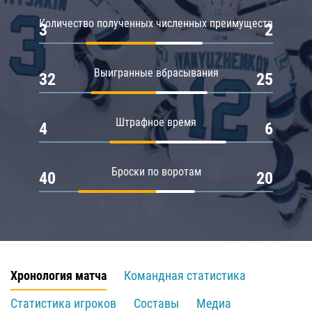
Количество полученных численных преимуществ
3
2
Выигранные вбрасывания
32
25
Штрафное время
4
6
Броски по воротам
40
20
Хронология матча
Командная статистика
Статистика игроков
Составы
Медиа