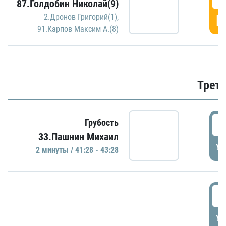
87.Голдобин Николай(9)
Г
2.Дронов Григорий(1)
,
91.Карпов Максим А.(8)
Трети
4
Грубость
33.Пашнин Михаил
УД
2 минуты / 41:28 - 43:28
4
УД