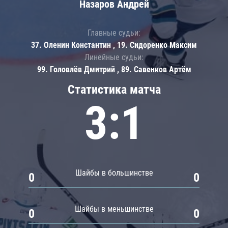
Назаров Андрей
Главные судьи:
37. Оленин Константин , 19. Сидоренко Максим
Линейные судьи:
99. Головлёв Дмитрий , 89. Савенков Артём
Статистика матча
3:1
Шайбы в большинстве
0
0
Шайбы в меньшинстве
0
0