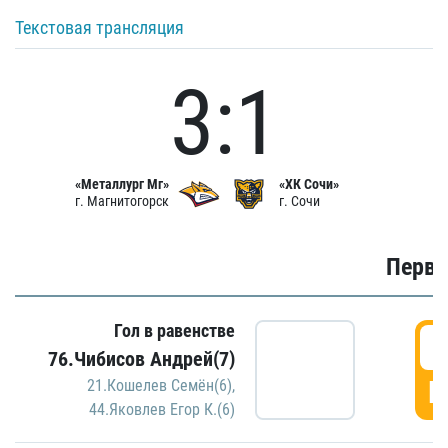
Текстовая трансляция
3:1
«Металлург Мг»
«ХК Сочи»
г. Магнитогорск
г. Сочи
Первы
Гол в равенстве
0
76.Чибисов Андрей(7)
Г
21.Кошелев Семён(6)
,
44.Яковлев Егор К.(6)