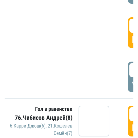
5
Г
5
УД
Гол в равенстве
5
76.Чибисов Андрей(8)
Г
6.Карри Джош(6)
,
21.Кошелев
Семён(7)