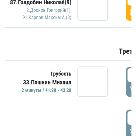
87.Голдобин Николай(9)
Г
2.Дронов Григорий(1)
,
91.Карпов Максим А.(8)
Трети
4
Грубость
33.Пашнин Михаил
УД
2 минуты / 41:28 - 43:28
4
УД