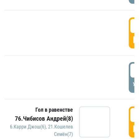
5
Г
5
УД
Гол в равенстве
5
76.Чибисов Андрей(8)
Г
6.Карри Джош(6)
,
21.Кошелев
Семён(7)