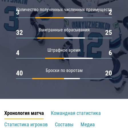
Количество полученных численных преимуществ
3
2
Выигранные вбрасывания
32
25
Штрафное время
4
6
Броски по воротам
40
20
Хронология матча
Командная статистика
Статистика игроков
Составы
Медиа