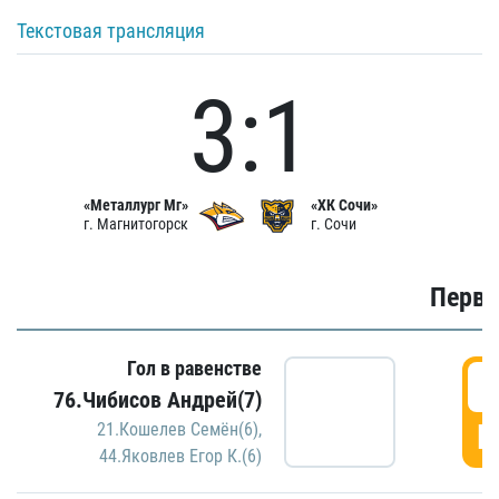
Текстовая трансляция
3:1
«Металлург Мг»
«ХК Сочи»
г. Магнитогорск
г. Сочи
Первы
Гол в равенстве
0
76.Чибисов Андрей(7)
Г
21.Кошелев Семён(6)
,
44.Яковлев Егор К.(6)