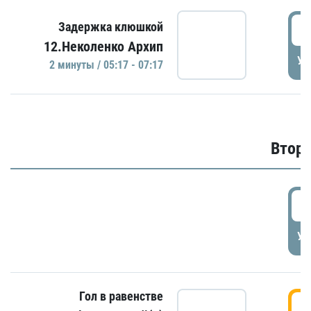
0
Задержка клюшкой
12.Неколенко Архип
УД
2 минуты / 05:17 - 07:17
Второ
2
УД
Гол в равенстве
3