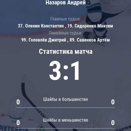
Назаров Андрей
Главные судьи:
37. Оленин Константин , 19. Сидоренко Максим
Линейные судьи:
99. Головлёв Дмитрий , 89. Савенков Артём
Статистика матча
3:1
Шайбы в большинстве
0
0
Шайбы в меньшинстве
0
0