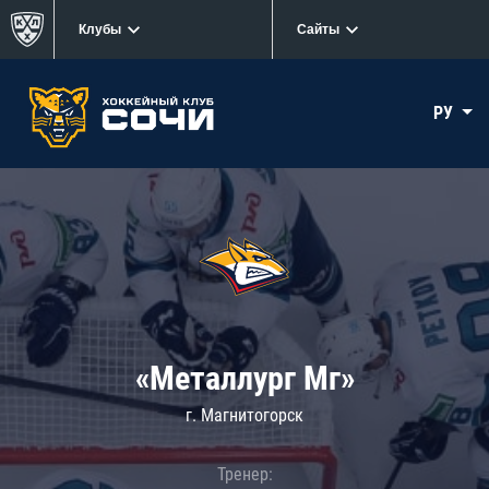
Клубы
Сайты
РУ
«Металлург Мг»
г. Магнитогорск
Тренер: