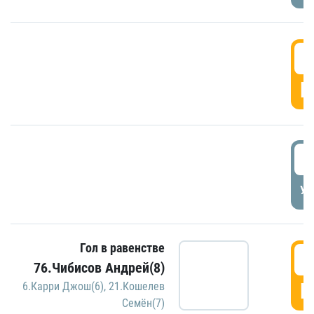
5
Г
5
УД
Гол в равенстве
5
76.Чибисов Андрей(8)
Г
6.Карри Джош(6)
,
21.Кошелев
Семён(7)