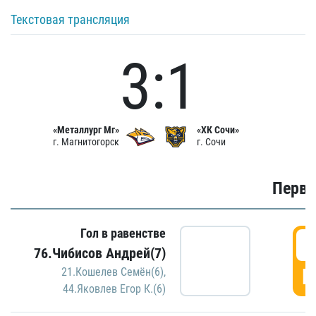
Текстовая трансляция
3:1
«Металлург Мг»
«ХК Сочи»
г. Магнитогорск
г. Сочи
Первы
Гол в равенстве
0
76.Чибисов Андрей(7)
Г
21.Кошелев Семён(6)
,
44.Яковлев Егор К.(6)