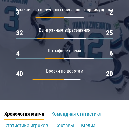
Количество полученных численных преимуществ
3
2
Выигранные вбрасывания
32
25
Штрафное время
4
6
Броски по воротам
40
20
Хронология матча
Командная статистика
Статистика игроков
Составы
Медиа