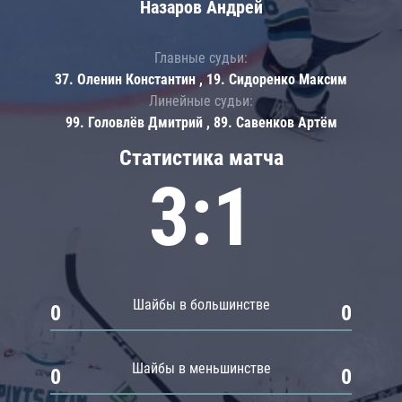
Назаров Андрей
Главные судьи:
37. Оленин Константин , 19. Сидоренко Максим
Линейные судьи:
99. Головлёв Дмитрий , 89. Савенков Артём
Статистика матча
3:1
Шайбы в большинстве
0
0
Шайбы в меньшинстве
0
0