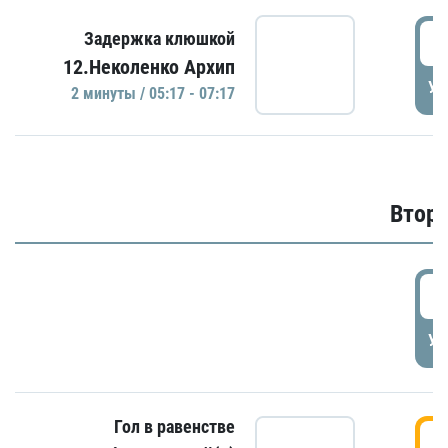
0
Задержка клюшкой
12.Неколенко Архип
УД
2 минуты / 05:17 - 07:17
Второ
2
УД
Гол в равенстве
3