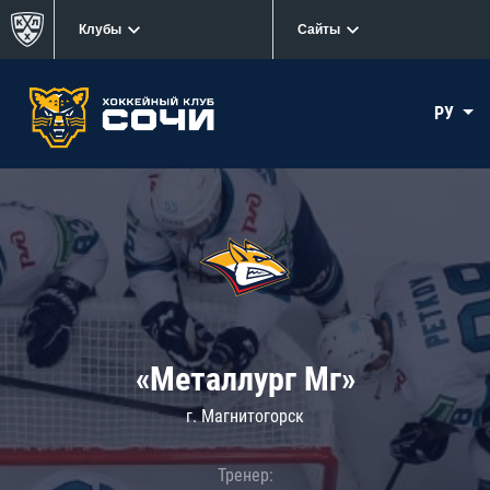
Клубы
Сайты
РУ
«Металлург Мг»
г. Магнитогорск
Тренер: