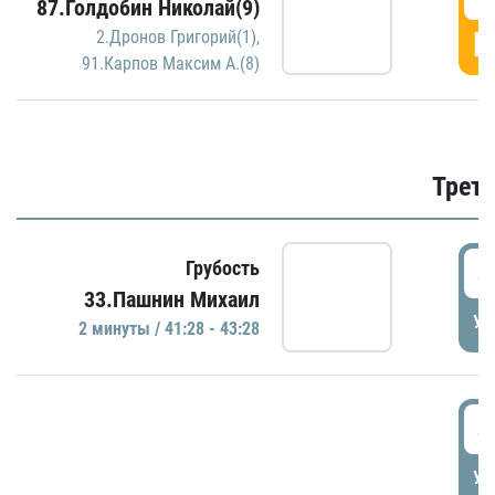
87.Голдобин Николай(9)
Г
2.Дронов Григорий(1)
,
91.Карпов Максим А.(8)
Трети
4
Грубость
33.Пашнин Михаил
УД
2 минуты / 41:28 - 43:28
4
УД