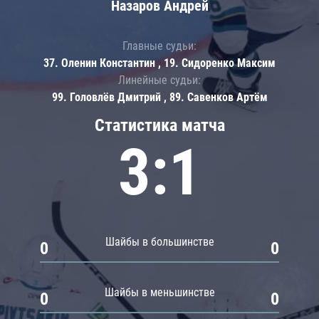
Назаров Андрей
Главные судьи:
37. Оленин Константин , 19. Сидоренко Максим
Линейные судьи:
99. Головлёв Дмитрий , 89. Савенков Артём
Статистика матча
3:1
Шайбы в большинстве
0
0
Шайбы в меньшинстве
0
0