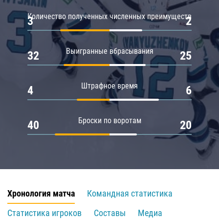
Количество полученных численных преимуществ
3
2
Выигранные вбрасывания
32
25
Штрафное время
4
6
Броски по воротам
40
20
Хронология матча
Командная статистика
Статистика игроков
Составы
Медиа