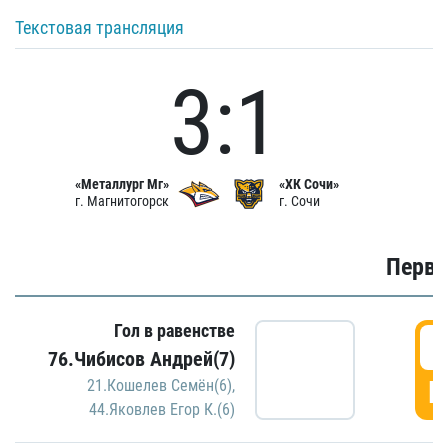
Текстовая трансляция
3:1
«Металлург Мг»
«ХК Сочи»
г. Магнитогорск
г. Сочи
Первы
Гол в равенстве
0
76.Чибисов Андрей(7)
Г
21.Кошелев Семён(6)
,
44.Яковлев Егор К.(6)