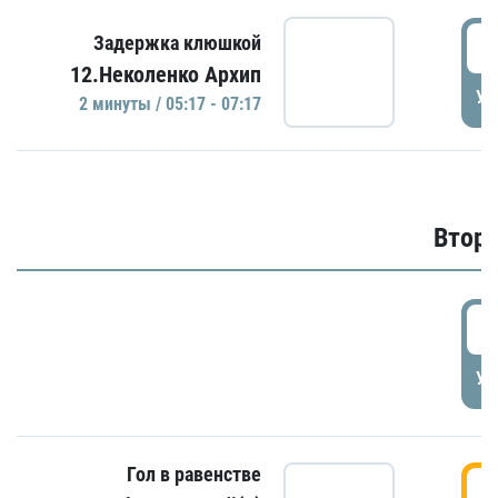
0
Задержка клюшкой
12.Неколенко Архип
УД
2 минуты / 05:17 - 07:17
Второ
2
УД
Гол в равенстве
3