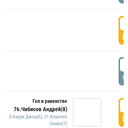
5
Г
5
УД
Гол в равенстве
5
76.Чибисов Андрей(8)
Г
6.Карри Джош(6)
,
21.Кошелев
Семён(7)