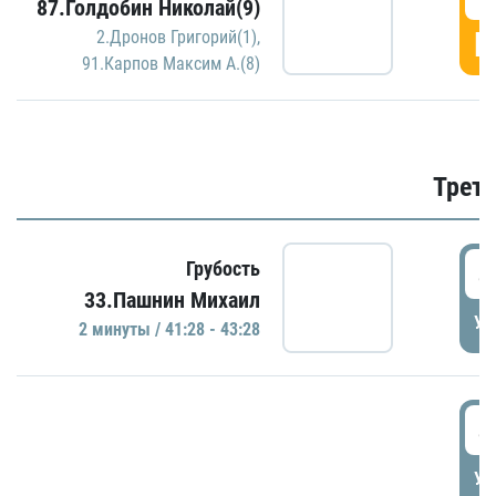
87.Голдобин Николай(9)
Г
2.Дронов Григорий(1)
,
91.Карпов Максим А.(8)
Трети
4
Грубость
33.Пашнин Михаил
УД
2 минуты / 41:28 - 43:28
4
УД