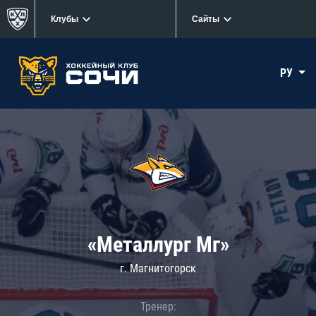
Клубы
Сайты
РУ
«Металлург Мг»
г. Магнитогорск
Тренер: