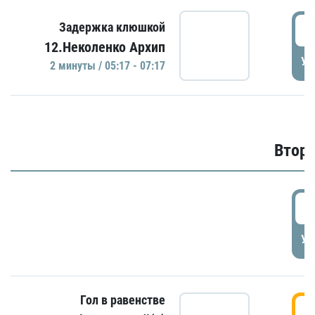
0
Задержка клюшкой
12.Неколенко Архип
УД
2 минуты / 05:17 - 07:17
Второ
2
УД
Гол в равенстве
3