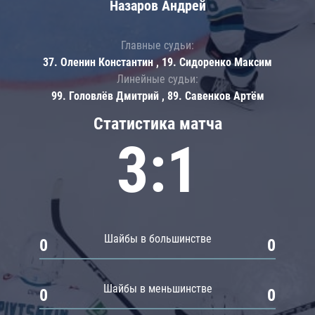
Назаров Андрей
Главные судьи:
37. Оленин Константин , 19. Сидоренко Максим
Линейные судьи:
99. Головлёв Дмитрий , 89. Савенков Артём
Статистика матча
3:1
Шайбы в большинстве
0
0
Шайбы в меньшинстве
0
0