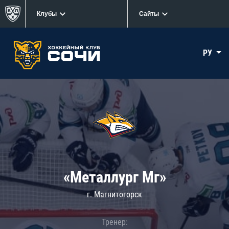
Клубы
Сайты
РУ
«Металлург Мг»
г. Магнитогорск
Тренер: