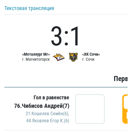
Текстовая трансляция
3:1
«Металлург Мг»
«ХК Сочи»
г. Магнитогорск
г. Сочи
Первы
Гол в равенстве
0
76.Чибисов Андрей(7)
Г
21.Кошелев Семён(6)
,
44.Яковлев Егор К.(6)