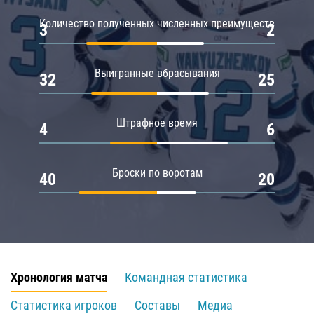
Количество полученных численных преимуществ
3
2
Выигранные вбрасывания
32
25
Штрафное время
4
6
Броски по воротам
40
20
Хронология матча
Командная статистика
Статистика игроков
Составы
Медиа