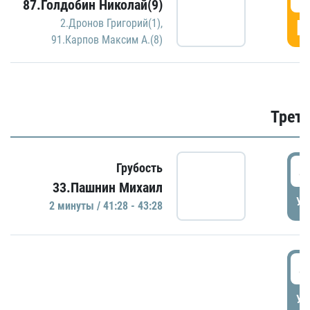
87.Голдобин Николай(9)
Г
2.Дронов Григорий(1)
,
91.Карпов Максим А.(8)
Трети
4
Грубость
33.Пашнин Михаил
УД
2 минуты / 41:28 - 43:28
4
УД