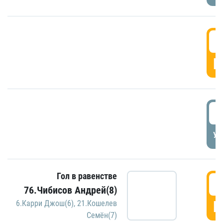
5
Г
5
УД
Гол в равенстве
5
76.Чибисов Андрей(8)
Г
6.Карри Джош(6)
,
21.Кошелев
Семён(7)