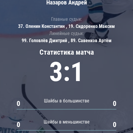
Назаров Андрей
Главные судьи:
37. Оленин Константин , 19. Сидоренко Максим
Линейные судьи:
99. Головлёв Дмитрий , 89. Савенков Артём
Статистика матча
3:1
Шайбы в большинстве
0
0
Шайбы в меньшинстве
0
0