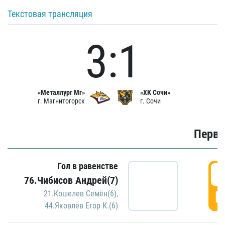
Текстовая трансляция
3:1
«Металлург Мг»
«ХК Сочи»
г. Магнитогорск
г. Сочи
Первы
Гол в равенстве
0
76.Чибисов Андрей(7)
Г
21.Кошелев Семён(6)
,
44.Яковлев Егор К.(6)