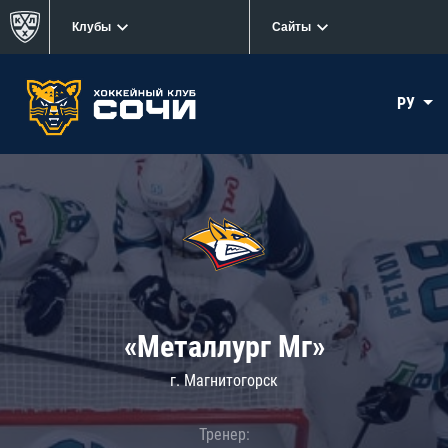
Клубы
Сайты
РУ
«Металлург Мг»
г. Магнитогорск
Тренер: