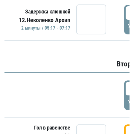
0
Задержка клюшкой
12.Неколенко Архип
УД
2 минуты / 05:17 - 07:17
Второ
2
УД
Гол в равенстве
3