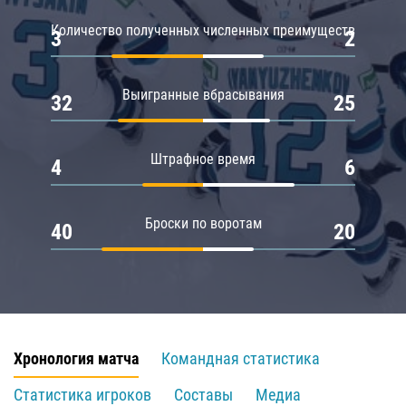
Количество полученных численных преимуществ
3
2
Выигранные вбрасывания
32
25
Штрафное время
4
6
Броски по воротам
40
20
Хронология матча
Командная статистика
Статистика игроков
Составы
Медиа