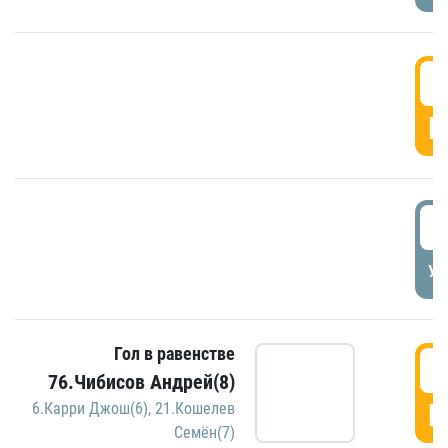
5
Г
5
УД
Гол в равенстве
5
76.Чибисов Андрей(8)
Г
6.Карри Джош(6)
,
21.Кошелев
Семён(7)