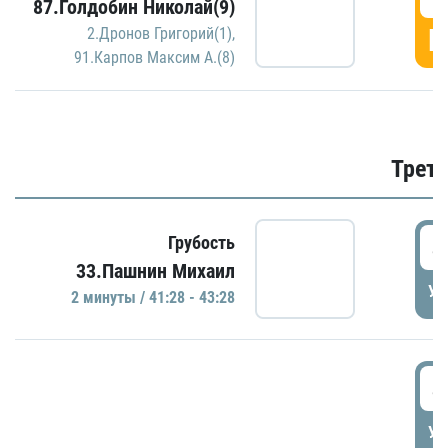
87.Голдобин Николай(9)
Г
2.Дронов Григорий(1)
,
91.Карпов Максим А.(8)
Трети
4
Грубость
33.Пашнин Михаил
УД
2 минуты / 41:28 - 43:28
4
УД