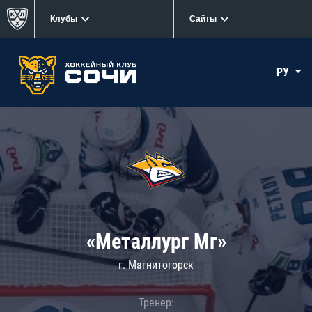
Клубы
Сайты
РУ
«Металлург Мг»
г. Магнитогорск
Тренер: