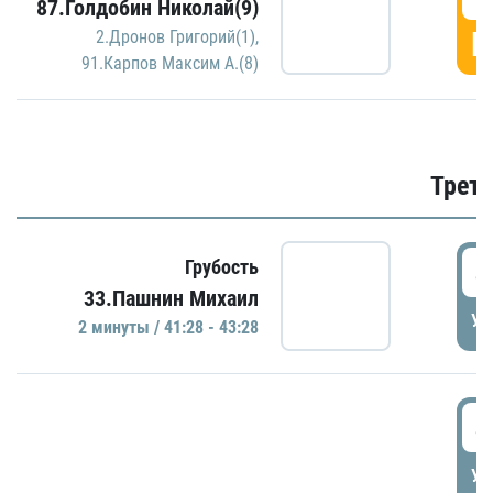
87.Голдобин Николай(9)
Г
2.Дронов Григорий(1)
,
91.Карпов Максим А.(8)
Трети
4
Грубость
33.Пашнин Михаил
УД
2 минуты / 41:28 - 43:28
4
УД