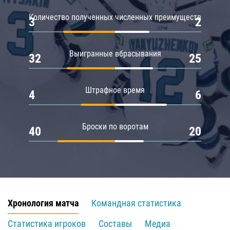
Количество полученных численных преимуществ
3
2
Выигранные вбрасывания
32
25
Штрафное время
4
6
Броски по воротам
40
20
Хронология матча
Командная статистика
Статистика игроков
Составы
Медиа