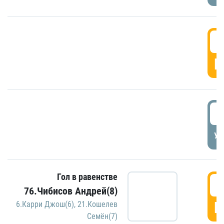
5
Г
5
УД
Гол в равенстве
5
76.Чибисов Андрей(8)
Г
6.Карри Джош(6)
,
21.Кошелев
Семён(7)