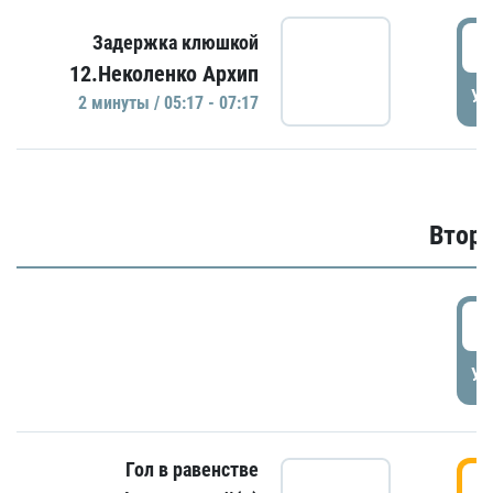
0
Задержка клюшкой
12.Неколенко Архип
УД
2 минуты / 05:17 - 07:17
Второ
2
УД
Гол в равенстве
3