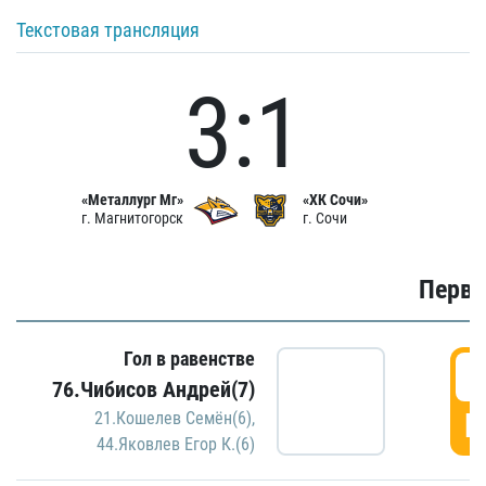
Текстовая трансляция
3:1
«Металлург Мг»
«ХК Сочи»
г. Магнитогорск
г. Сочи
Первы
Гол в равенстве
0
76.Чибисов Андрей(7)
Г
21.Кошелев Семён(6)
,
44.Яковлев Егор К.(6)