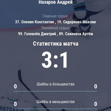
Назаров Андрей
Главные судьи:
37. Оленин Константин , 19. Сидоренко Максим
Линейные судьи:
99. Головлёв Дмитрий , 89. Савенков Артём
Статистика матча
3:1
Шайбы в большинстве
0
0
Шайбы в меньшинстве
0
0