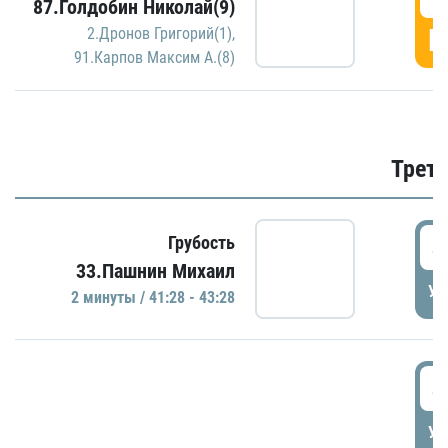
87.Голдобин Николай(9)
Г
2.Дронов Григорий(1)
,
91.Карпов Максим А.(8)
Трети
4
Грубость
33.Пашнин Михаил
УД
2 минуты / 41:28 - 43:28
4
УД