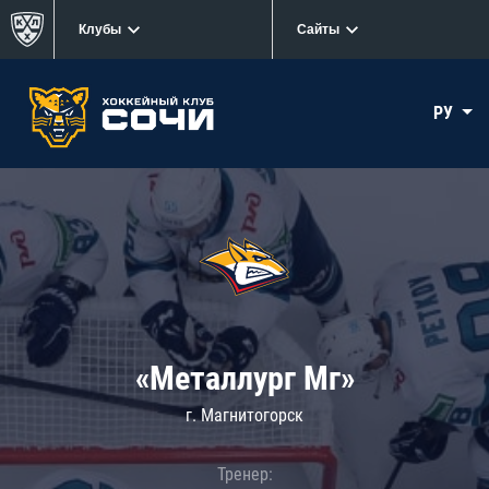
Клубы
Сайты
РУ
«Металлург Мг»
г. Магнитогорск
Тренер: