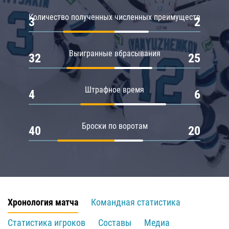
Количество полученных численных преимуществ
3
2
Выигранные вбрасывания
32
25
Штрафное время
4
6
Броски по воротам
40
20
Хронология матча
Командная статистика
Статистика игроков
Составы
Медиа