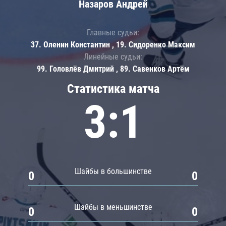
Назаров Андрей
Главные судьи:
37. Оленин Константин , 19. Сидоренко Максим
Линейные судьи:
99. Головлёв Дмитрий , 89. Савенков Артём
Статистика матча
3:1
Шайбы в большинстве
0
0
Шайбы в меньшинстве
0
0