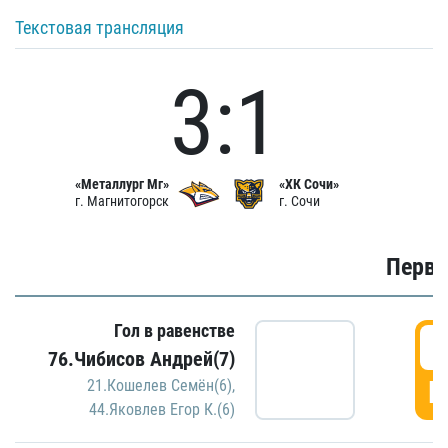
Текстовая трансляция
3:1
«Металлург Мг»
«ХК Сочи»
г. Магнитогорск
г. Сочи
Первы
Гол в равенстве
0
76.Чибисов Андрей(7)
Г
21.Кошелев Семён(6)
,
44.Яковлев Егор К.(6)