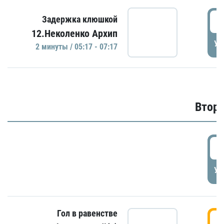
0
Задержка клюшкой
12.Неколенко Архип
УД
2 минуты / 05:17 - 07:17
Второ
2
УД
Гол в равенстве
3