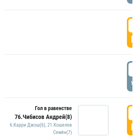
5
Г
5
УД
Гол в равенстве
5
76.Чибисов Андрей(8)
Г
6.Карри Джош(6)
,
21.Кошелев
Семён(7)