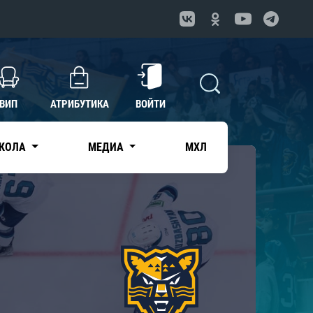
ВИП
АТРИБУТИКА
ВОЙТИ
КОЛА
МЕДИА
МХЛ