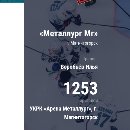
Локомотив
Северсталь
ЦСКА
«Металлург Мг»
Шанхайские Драконы
г. Магнитогорск
Тренер:
Воробьёв Илья
1253
зрителей
УКРК «Арена Металлург», г.
Магнитогорск