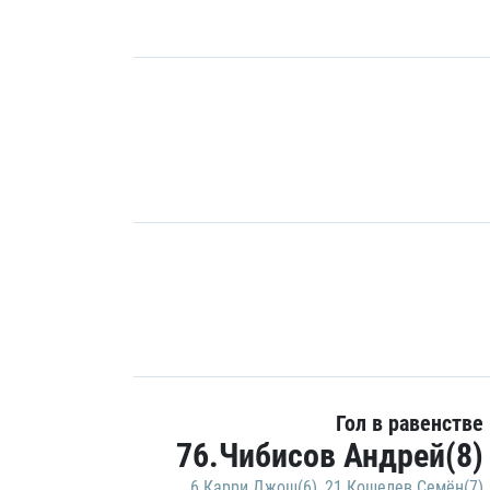
Гол в равенстве
76.Чибисов Андрей(8)
6.Карри Джош(6)
,
21.Кошелев Семён(7)