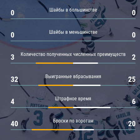
Амур
Шайбы в большинстве
0
0
Барыс
Салават Юлаев
Шайбы в меньшинстве
0
0
Сибирь
Количество полученных численных преимуществ
3
2
Выигранные вбрасывания
32
25
Штрафное время
4
6
Броски по воротам
40
20