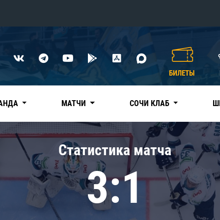
Конференция «Восток»
Дивизион Харламова
БИЛЕТЫ
Автомобилист
сляции
Ак Барс
АНДА
МАТЧИ
СОЧИ КЛАБ
Ш
Металлург Мг
Нефтехимик
 трансляции
Статистика матча
Трактор
магазин
3:1
Дивизион Чернышева
Авангард
ние КХЛ
Адмирал