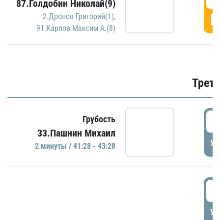
87.Голдобин Николай(9)
Г
2.Дронов Григорий(1)
,
91.Карпов Максим А.(8)
Трети
4
Грубость
33.Пашнин Михаил
УД
2 минуты / 41:28 - 43:28
4
УД