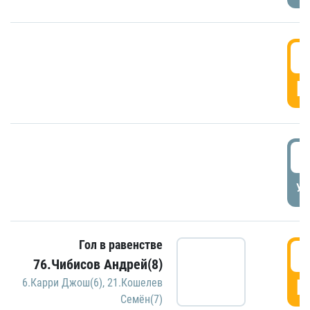
5
Г
5
УД
Гол в равенстве
5
76.Чибисов Андрей(8)
Г
6.Карри Джош(6)
,
21.Кошелев
Семён(7)