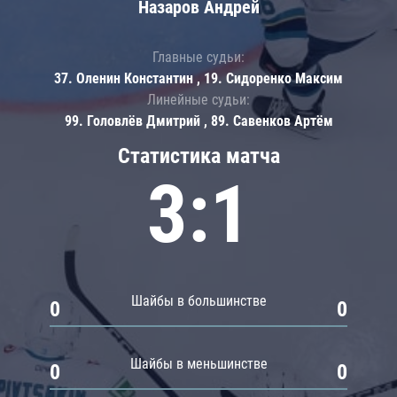
Назаров Андрей
Главные судьи:
37. Оленин Константин , 19. Сидоренко Максим
Линейные судьи:
99. Головлёв Дмитрий , 89. Савенков Артём
Статистика матча
3:1
Шайбы в большинстве
0
0
Шайбы в меньшинстве
0
0