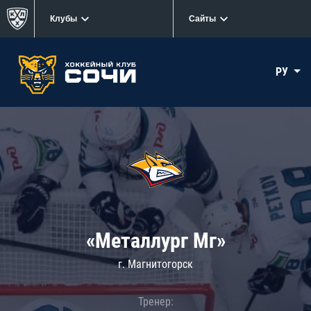
Клубы
Сайты
РУ
«Металлург Мг»
г. Магнитогорск
Тренер: