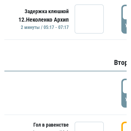
0
Задержка клюшкой
12.Неколенко Архип
УД
2 минуты / 05:17 - 07:17
Второ
2
УД
Гол в равенстве
3