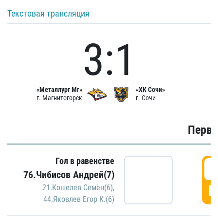
Текстовая трансляция
3:1
«Металлург Мг»
«ХК Сочи»
г. Магнитогорск
г. Сочи
Первы
Гол в равенстве
0
76.Чибисов Андрей(7)
Г
21.Кошелев Семён(6)
,
44.Яковлев Егор К.(6)