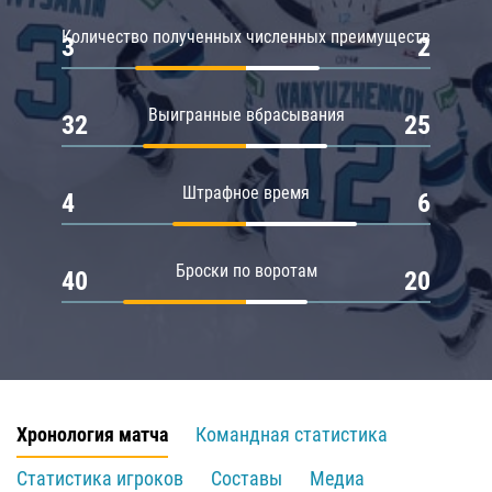
Количество полученных численных преимуществ
3
2
Выигранные вбрасывания
32
25
Штрафное время
4
6
Броски по воротам
40
20
Хронология матча
Командная статистика
Статистика игроков
Составы
Медиа