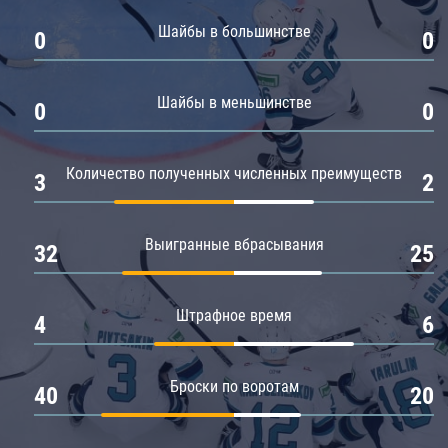
Амур
Шайбы в большинстве
0
0
Барыс
Салават Юлаев
Шайбы в меньшинстве
0
0
Сибирь
Количество полученных численных преимуществ
3
2
Выигранные вбрасывания
32
25
Штрафное время
4
6
Броски по воротам
40
20