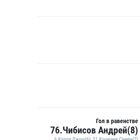
Гол в равенстве
76.Чибисов Андрей(8)
6.Карри Джош(6)
,
21.Кошелев Семён(7)