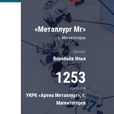
Локомотив
Северсталь
ЦСКА
«Металлург Мг»
Шанхайские Драконы
г. Магнитогорск
Тренер:
Воробьёв Илья
1253
зрителей
УКРК «Арена Металлург», г.
Магнитогорск