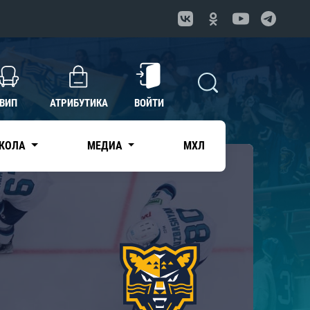
ВИП
АТРИБУТИКА
ВОЙТИ
КОЛА
МЕДИА
МХЛ