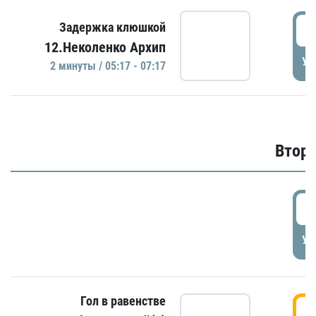
0
Задержка клюшкой
12.Неколенко Архип
УД
2 минуты / 05:17 - 07:17
Второ
2
УД
Гол в равенстве
3