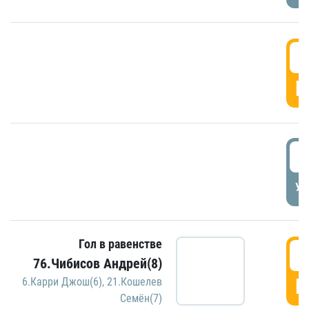
5
Г
5
УД
Гол в равенстве
5
76.Чибисов Андрей(8)
Г
6.Карри Джош(6)
,
21.Кошелев
Семён(7)