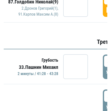
87.Голдобин Николай(9)
Г
2.Дронов Григорий(1)
,
91.Карпов Максим А.(8)
Трети
4
Грубость
33.Пашнин Михаил
УД
2 минуты / 41:28 - 43:28
4
УД