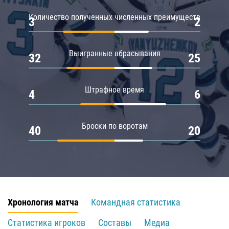
Количество полученных численных преимуществ
3
2
Выигранные вбрасывания
32
25
Штрафное время
4
6
Броски по воротам
40
20
Хронология матча
Командная статистика
Статистика игроков
Составы
Медиа