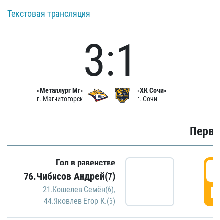
Текстовая трансляция
3:1
«Металлург Мг»
«ХК Сочи»
г. Магнитогорск
г. Сочи
Первы
Гол в равенстве
0
76.Чибисов Андрей(7)
Г
21.Кошелев Семён(6)
,
44.Яковлев Егор К.(6)