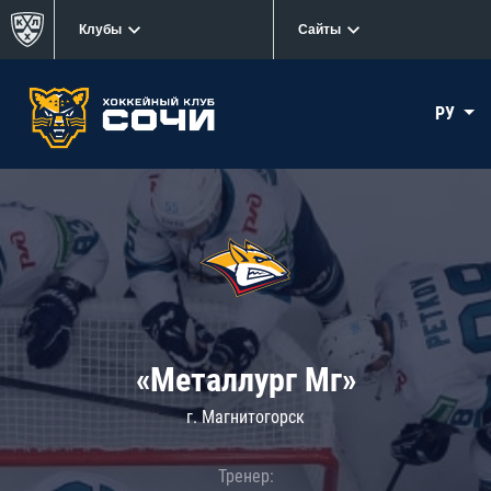
Клубы
Сайты
РУ
«Металлург Мг»
г. Магнитогорск
Тренер: