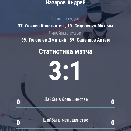
Назаров Андрей
Главные судьи:
37. Оленин Константин , 19. Сидоренко Максим
Линейные судьи:
99. Головлёв Дмитрий , 89. Савенков Артём
Статистика матча
3:1
Шайбы в большинстве
0
0
Шайбы в меньшинстве
0
0