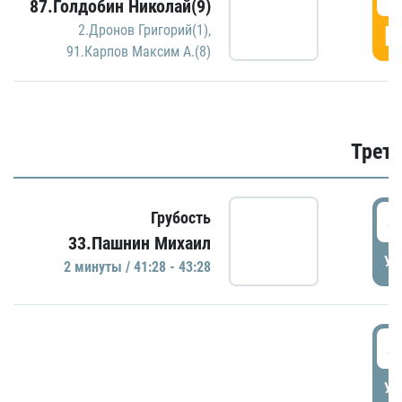
87.Голдобин Николай(9)
Г
2.Дронов Григорий(1)
,
91.Карпов Максим А.(8)
Трети
4
Грубость
33.Пашнин Михаил
УД
2 минуты / 41:28 - 43:28
4
УД