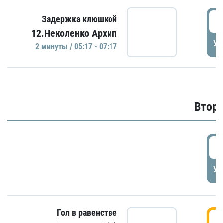
0
Задержка клюшкой
12.Неколенко Архип
УД
2 минуты / 05:17 - 07:17
Второ
2
УД
Гол в равенстве
3