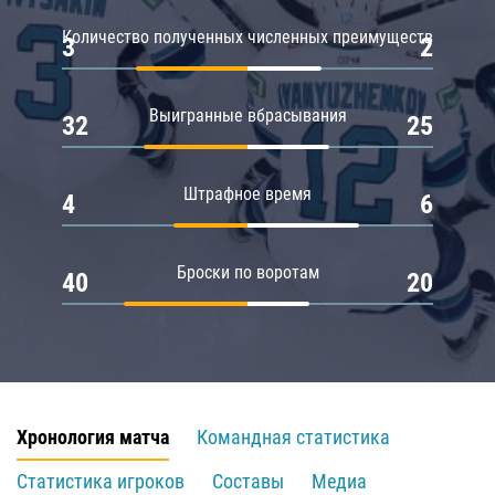
Количество полученных численных преимуществ
3
2
Выигранные вбрасывания
32
25
Штрафное время
4
6
Броски по воротам
40
20
Хронология матча
Командная статистика
Статистика игроков
Составы
Медиа