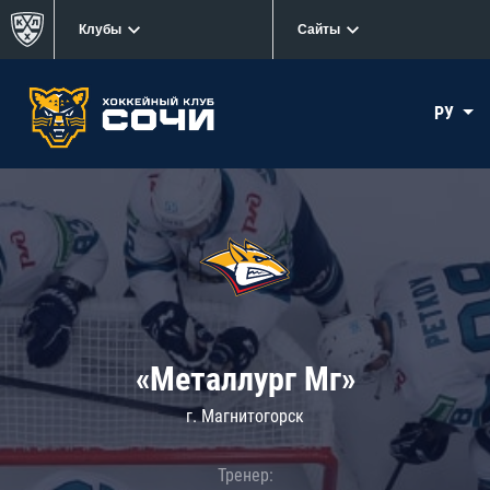
Клубы
Сайты
РУ
«Металлург Мг»
г. Магнитогорск
Тренер: