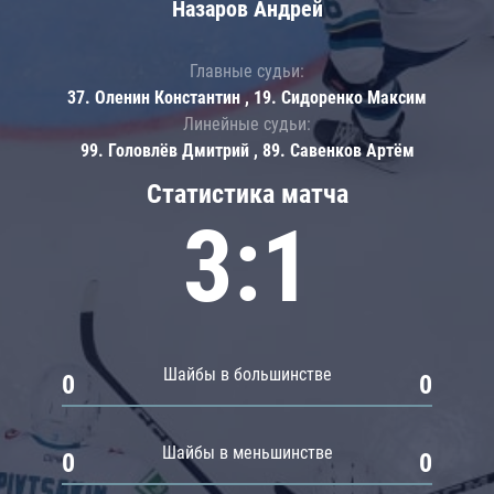
Назаров Андрей
Главные судьи:
37. Оленин Константин , 19. Сидоренко Максим
Линейные судьи:
99. Головлёв Дмитрий , 89. Савенков Артём
Статистика матча
3:1
Шайбы в большинстве
0
0
Шайбы в меньшинстве
0
0