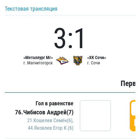
Текстовая трансляция
3:1
«Металлург Мг»
«ХК Сочи»
г. Магнитогорск
г. Сочи
Первы
Гол в равенстве
0
76.Чибисов Андрей(7)
Г
21.Кошелев Семён(6)
,
44.Яковлев Егор К.(6)