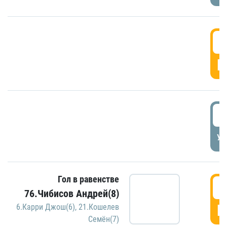
5
Г
5
УД
Гол в равенстве
5
76.Чибисов Андрей(8)
Г
6.Карри Джош(6)
,
21.Кошелев
Семён(7)