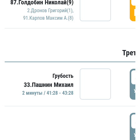
87.Голдобин Николай(9)
Г
2.Дронов Григорий(1)
,
91.Карпов Максим А.(8)
Трети
4
Грубость
33.Пашнин Михаил
УД
2 минуты / 41:28 - 43:28
4
УД