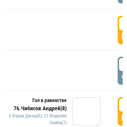
5
Г
5
УД
Гол в равенстве
5
76.Чибисов Андрей(8)
Г
6.Карри Джош(6)
,
21.Кошелев
Семён(7)