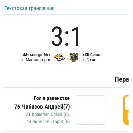
Текстовая трансляция
3:1
«Металлург Мг»
«ХК Сочи»
г. Магнитогорск
г. Сочи
Первы
Гол в равенстве
0
76.Чибисов Андрей(7)
Г
21.Кошелев Семён(6)
,
44.Яковлев Егор К.(6)