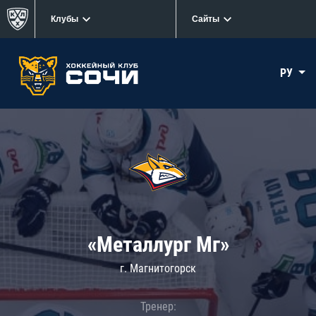
Клубы
Сайты
РУ
«Металлург Мг»
г. Магнитогорск
Тренер: