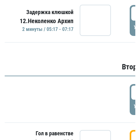
0
Задержка клюшкой
12.Неколенко Архип
УД
2 минуты / 05:17 - 07:17
Второ
2
УД
Гол в равенстве
3