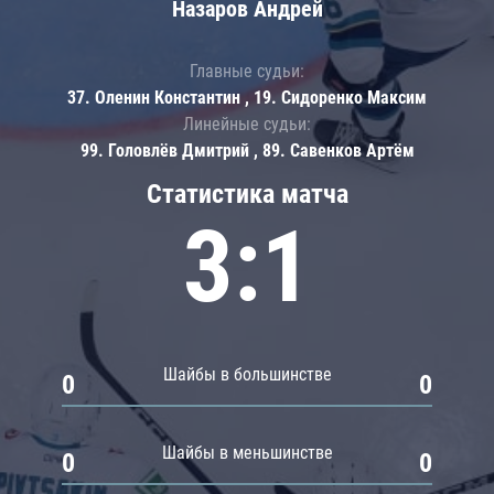
Назаров Андрей
Главные судьи:
37. Оленин Константин , 19. Сидоренко Максим
Линейные судьи:
99. Головлёв Дмитрий , 89. Савенков Артём
Статистика матча
3:1
Шайбы в большинстве
0
0
Шайбы в меньшинстве
0
0