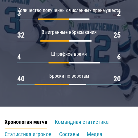
Количество полученных численных преимуществ
3
2
Выигранные вбрасывания
32
25
Штрафное время
4
6
Броски по воротам
40
20
Хронология матча
Командная статистика
Статистика игроков
Составы
Медиа