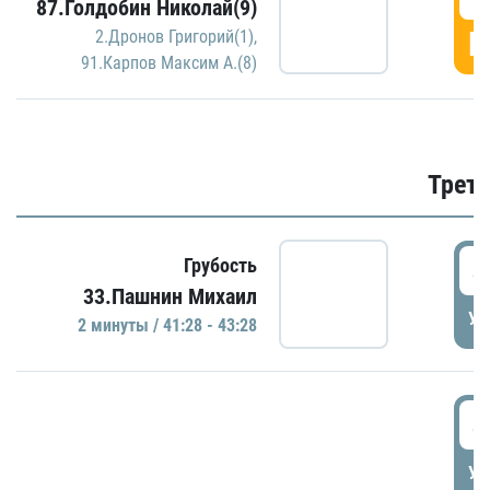
87.Голдобин Николай(9)
Г
2.Дронов Григорий(1)
,
91.Карпов Максим А.(8)
Трети
4
Грубость
33.Пашнин Михаил
УД
2 минуты / 41:28 - 43:28
4
УД