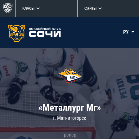
Клубы
Сайты
РУ
«Металлург Мг»
г. Магнитогорск
Тренер: