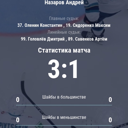
Назаров Андрей
Главные судьи:
37. Оленин Константин , 19. Сидоренко Максим
Линейные судьи:
99. Головлёв Дмитрий , 89. Савенков Артём
Статистика матча
3:1
Шайбы в большинстве
0
0
Шайбы в меньшинстве
0
0