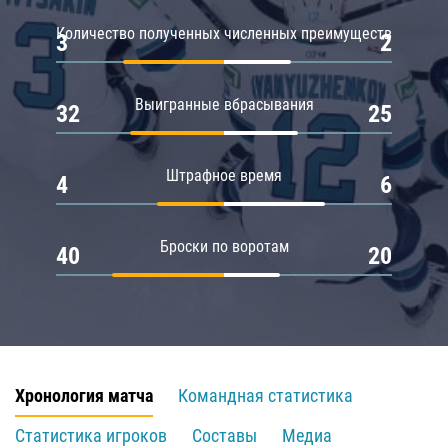
Количество полученных численных преимуществ
3
2
Выигранные вбрасывания
32
25
Штрафное время
4
6
Броски по воротам
40
20
Хронология матча
Командная статистика
Статистика игроков
Составы
Медиа