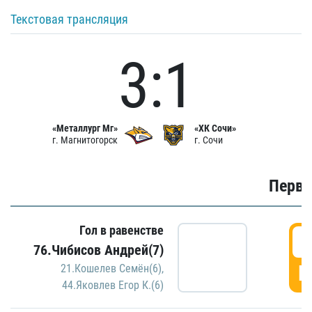
Текстовая трансляция
3:1
«Металлург Мг»
«ХК Сочи»
г. Магнитогорск
г. Сочи
Первы
Гол в равенстве
0
76.Чибисов Андрей(7)
Г
21.Кошелев Семён(6)
,
44.Яковлев Егор К.(6)