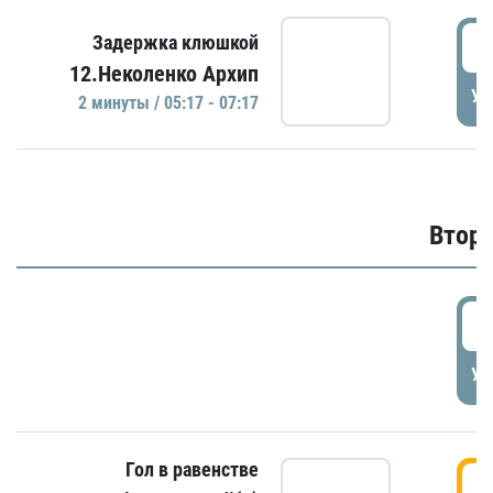
0
Задержка клюшкой
12.Неколенко Архип
УД
2 минуты / 05:17 - 07:17
Второ
2
УД
Гол в равенстве
3