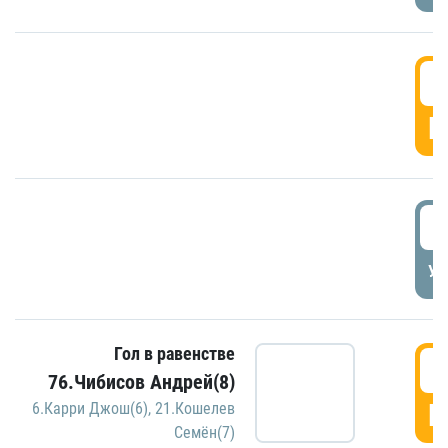
5
Г
5
УД
Гол в равенстве
5
76.Чибисов Андрей(8)
Г
6.Карри Джош(6)
,
21.Кошелев
Семён(7)