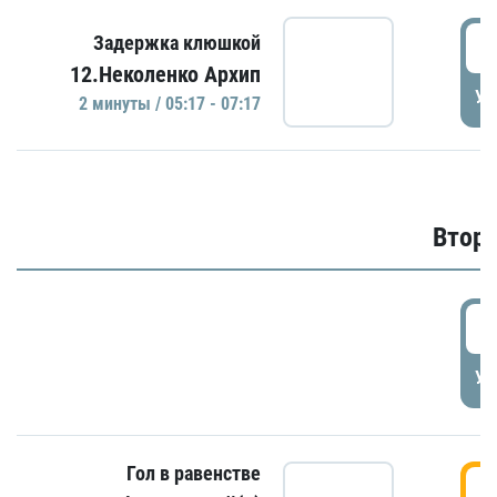
0
Задержка клюшкой
12.Неколенко Архип
УД
2 минуты / 05:17 - 07:17
Второ
2
УД
Гол в равенстве
3