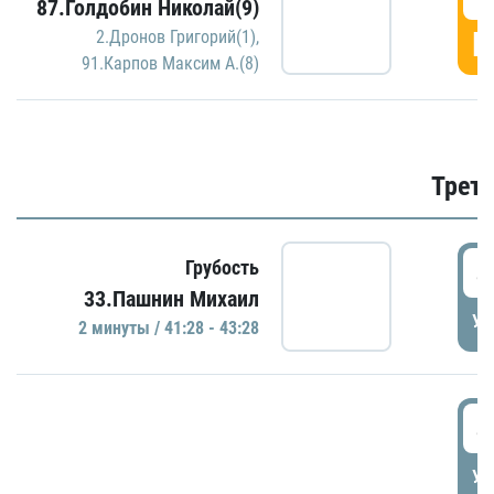
87.Голдобин Николай(9)
Г
2.Дронов Григорий(1)
,
91.Карпов Максим А.(8)
Трети
4
Грубость
33.Пашнин Михаил
УД
2 минуты / 41:28 - 43:28
4
УД