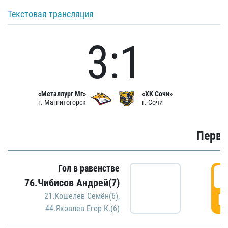
Текстовая трансляция
3:1
«Металлург Мг»
«ХК Сочи»
г. Магнитогорск
г. Сочи
Первы
Гол в равенстве
0
76.Чибисов Андрей(7)
Г
21.Кошелев Семён(6)
,
44.Яковлев Егор К.(6)