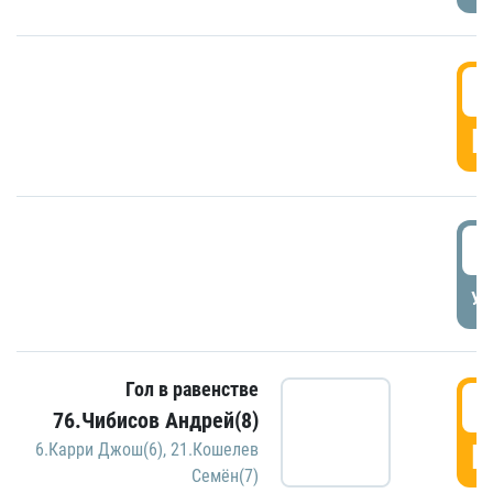
5
Г
5
УД
Гол в равенстве
5
76.Чибисов Андрей(8)
Г
6.Карри Джош(6)
,
21.Кошелев
Семён(7)