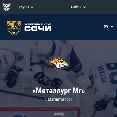
Клубы
Сайты
РУ
«Металлург Мг»
г. Магнитогорск
Тренер: