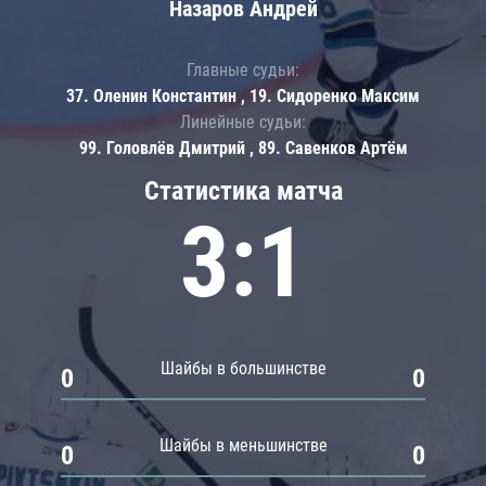
Назаров Андрей
Главные судьи:
37. Оленин Константин , 19. Сидоренко Максим
Линейные судьи:
99. Головлёв Дмитрий , 89. Савенков Артём
Статистика матча
3:1
Шайбы в большинстве
0
0
Шайбы в меньшинстве
0
0