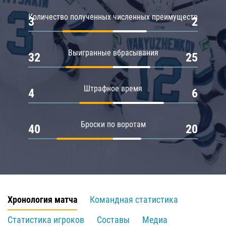
Количество полученных численных преимуществ
3
2
Выигранные вбрасывания
32
25
Штрафное время
4
6
Броски по воротам
40
20
Хронология матча
Командная статистика
Статистика игроков
Составы
Медиа