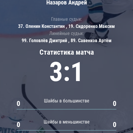
Назаров Андрей
Главные судьи:
37. Оленин Константин , 19. Сидоренко Максим
Линейные судьи:
99. Головлёв Дмитрий , 89. Савенков Артём
Статистика матча
3:1
Шайбы в большинстве
0
0
Шайбы в меньшинстве
0
0