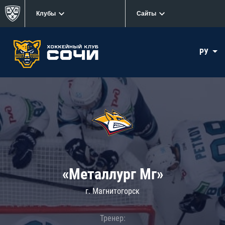
Клубы
Сайты
РУ
«Металлург Мг»
г. Магнитогорск
Тренер: