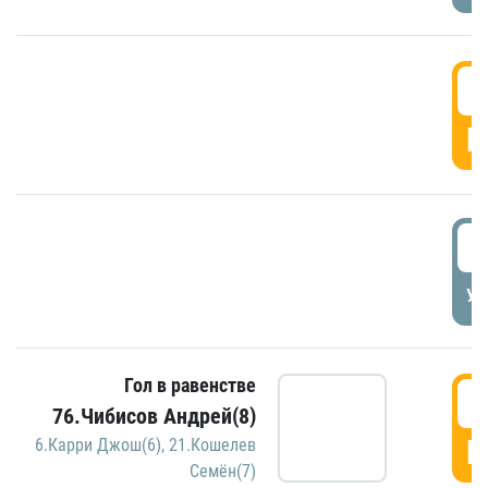
5
Г
5
УД
Гол в равенстве
5
76.Чибисов Андрей(8)
Г
6.Карри Джош(6)
,
21.Кошелев
Семён(7)