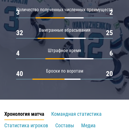
Количество полученных численных преимуществ
3
2
Выигранные вбрасывания
32
25
Штрафное время
4
6
Броски по воротам
40
20
Хронология матча
Командная статистика
Статистика игроков
Составы
Медиа