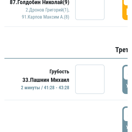
87.Голдобин Николай(9)
Г
2.Дронов Григорий(1)
,
91.Карпов Максим А.(8)
Трети
4
Грубость
33.Пашнин Михаил
УД
2 минуты / 41:28 - 43:28
4
УД