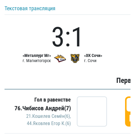
Текстовая трансляция
3:1
«Металлург Мг»
«ХК Сочи»
г. Магнитогорск
г. Сочи
Первы
Гол в равенстве
0
76.Чибисов Андрей(7)
Г
21.Кошелев Семён(6)
,
44.Яковлев Егор К.(6)