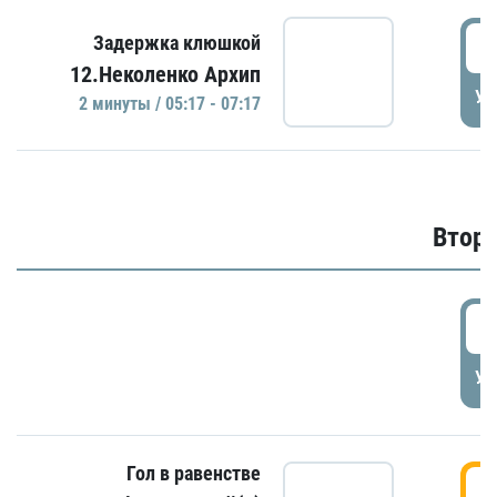
0
Задержка клюшкой
12.Неколенко Архип
УД
2 минуты / 05:17 - 07:17
Второ
2
УД
Гол в равенстве
3