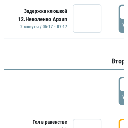
0
Задержка клюшкой
12.Неколенко Архип
УД
2 минуты / 05:17 - 07:17
Второ
2
УД
Гол в равенстве
3