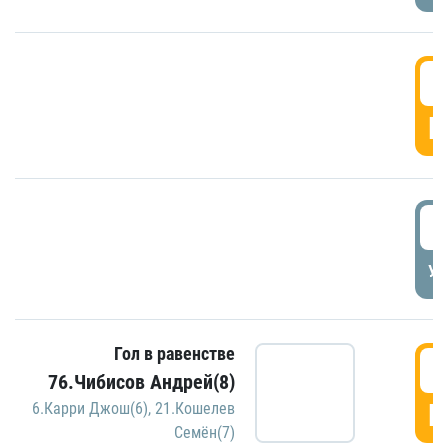
5
Г
5
УД
Гол в равенстве
5
76.Чибисов Андрей(8)
Г
6.Карри Джош(6)
,
21.Кошелев
Семён(7)