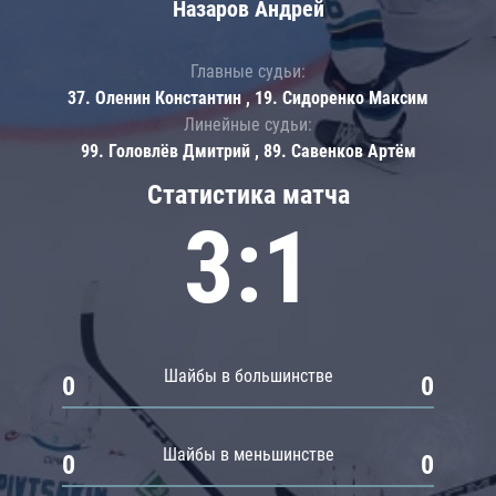
Назаров Андрей
Главные судьи:
37. Оленин Константин , 19. Сидоренко Максим
Линейные судьи:
99. Головлёв Дмитрий , 89. Савенков Артём
Статистика матча
3:1
Шайбы в большинстве
0
0
Шайбы в меньшинстве
0
0