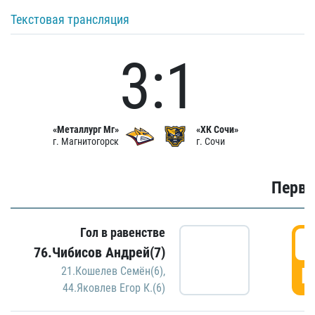
Текстовая трансляция
3:1
«Металлург Мг»
«ХК Сочи»
г. Магнитогорск
г. Сочи
Первы
Гол в равенстве
0
76.Чибисов Андрей(7)
Г
21.Кошелев Семён(6)
,
44.Яковлев Егор К.(6)