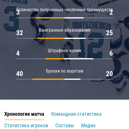
Количество полученных численных преимуществ
3
2
Выигранные вбрасывания
32
25
Штрафное время
4
6
Броски по воротам
40
20
Хронология матча
Командная статистика
Статистика игроков
Составы
Медиа