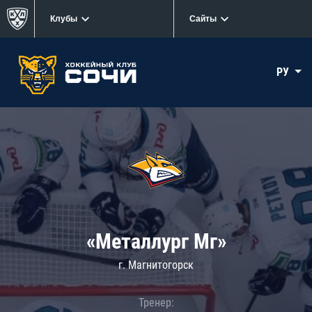
Клубы
Сайты
РУ
«Металлург Мг»
г. Магнитогорск
Тренер: