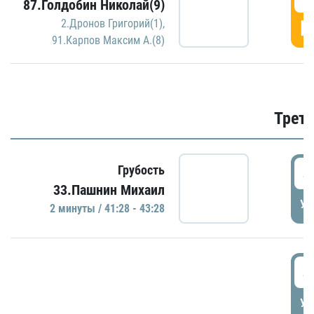
87.Голдобин Николай(9)
Г
2.Дронов Григорий(1)
,
91.Карпов Максим А.(8)
Трети
4
Грубость
33.Пашнин Михаил
УД
2 минуты / 41:28 - 43:28
4
УД