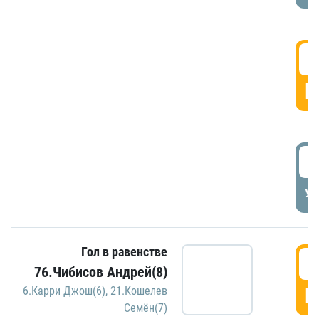
5
Г
5
УД
Гол в равенстве
5
76.Чибисов Андрей(8)
Г
6.Карри Джош(6)
,
21.Кошелев
Семён(7)