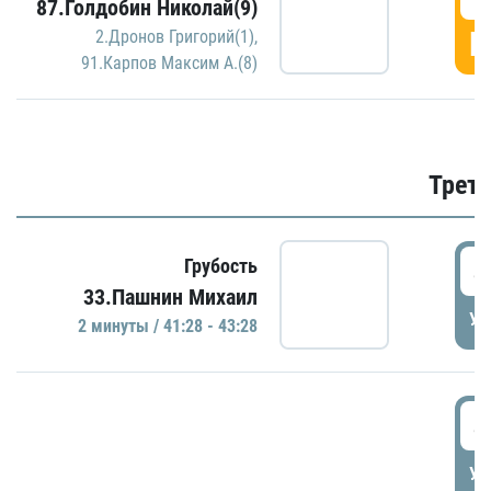
87.Голдобин Николай(9)
Г
2.Дронов Григорий(1)
,
91.Карпов Максим А.(8)
Трети
4
Грубость
33.Пашнин Михаил
УД
2 минуты / 41:28 - 43:28
4
УД