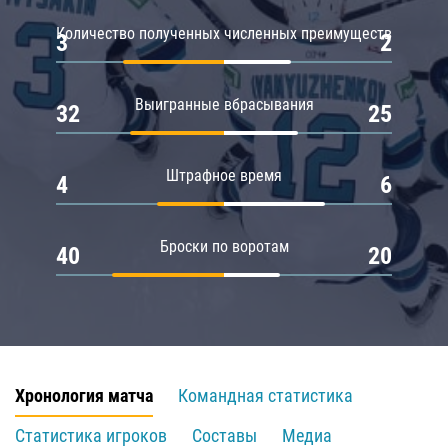
Количество полученных численных преимуществ
3
2
Выигранные вбрасывания
32
25
Штрафное время
4
6
Броски по воротам
40
20
Хронология матча
Командная статистика
Статистика игроков
Составы
Медиа