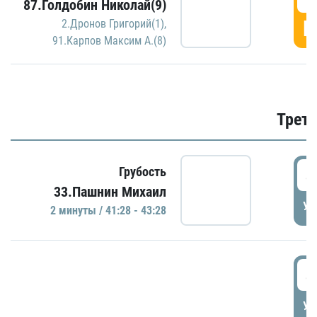
87.Голдобин Николай(9)
Г
2.Дронов Григорий(1)
,
91.Карпов Максим А.(8)
Трети
4
Грубость
33.Пашнин Михаил
УД
2 минуты / 41:28 - 43:28
4
УД