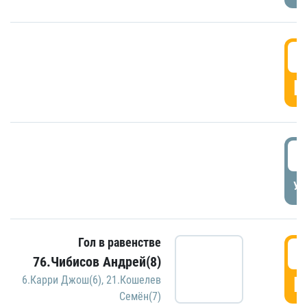
5
Г
5
УД
Гол в равенстве
5
76.Чибисов Андрей(8)
Г
6.Карри Джош(6)
,
21.Кошелев
Семён(7)