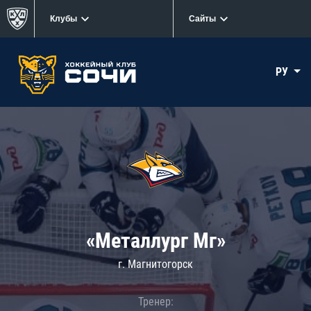
Клубы
Сайты
РУ
«Металлург Мг»
г. Магнитогорск
Тренер: