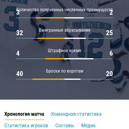
Количество полученных численных преимуществ
3
2
Выигранные вбрасывания
32
25
Штрафное время
4
6
Броски по воротам
40
20
Хронология матча
Командная статистика
Статистика игроков
Составы
Медиа