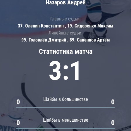
Назаров Андрей
Главные судьи:
37. Оленин Константин , 19. Сидоренко Максим
Линейные судьи:
99. Головлёв Дмитрий , 89. Савенков Артём
Статистика матча
3:1
Шайбы в большинстве
0
0
Шайбы в меньшинстве
0
0