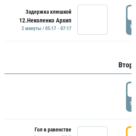
0
Задержка клюшкой
12.Неколенко Архип
УД
2 минуты / 05:17 - 07:17
Второ
2
УД
Гол в равенстве
3