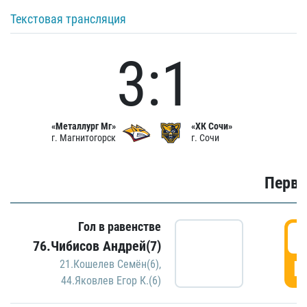
Текстовая трансляция
3:1
«Металлург Мг»
«ХК Сочи»
г. Магнитогорск
г. Сочи
Первы
Гол в равенстве
0
76.Чибисов Андрей(7)
Г
21.Кошелев Семён(6)
,
44.Яковлев Егор К.(6)