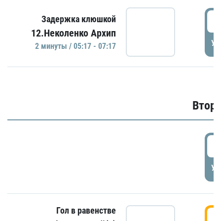
0
Задержка клюшкой
12.Неколенко Архип
УД
2 минуты / 05:17 - 07:17
Второ
2
УД
Гол в равенстве
3