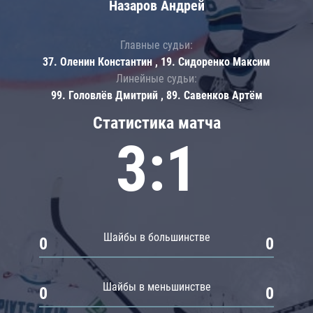
Назаров Андрей
Главные судьи:
37. Оленин Константин , 19. Сидоренко Максим
Линейные судьи:
99. Головлёв Дмитрий , 89. Савенков Артём
Статистика матча
3:1
Шайбы в большинстве
0
0
Шайбы в меньшинстве
0
0