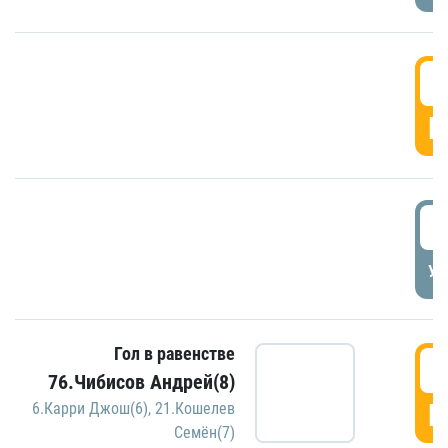
5
Г
5
УД
Гол в равенстве
5
76.Чибисов Андрей(8)
Г
6.Карри Джош(6)
,
21.Кошелев
Семён(7)