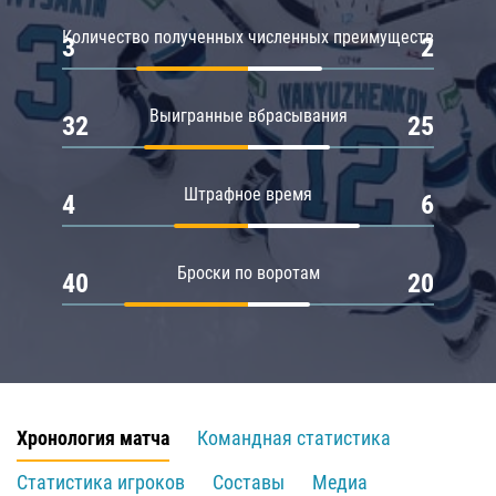
Количество полученных численных преимуществ
3
2
Выигранные вбрасывания
32
25
Штрафное время
4
6
Броски по воротам
40
20
Хронология матча
Командная статистика
Статистика игроков
Составы
Медиа