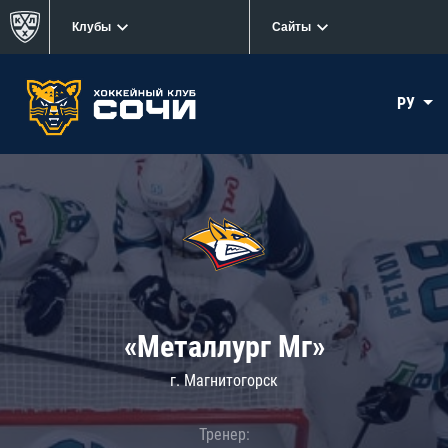
Клубы
Сайты
РУ
«Металлург Мг»
г. Магнитогорск
Тренер: