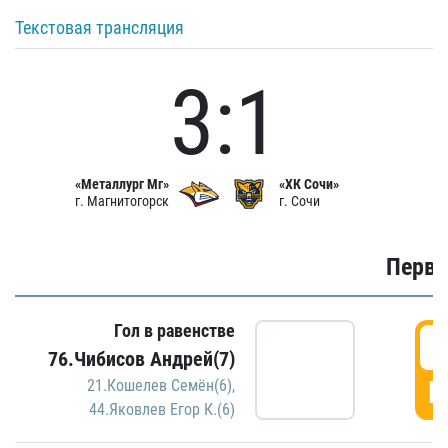
Текстовая трансляция
3:1
«Металлург Мг»
«ХК Сочи»
г. Магнитогорск
г. Сочи
Первы
Гол в равенстве
0
76.Чибисов Андрей(7)
Г
21.Кошелев Семён(6)
,
44.Яковлев Егор К.(6)