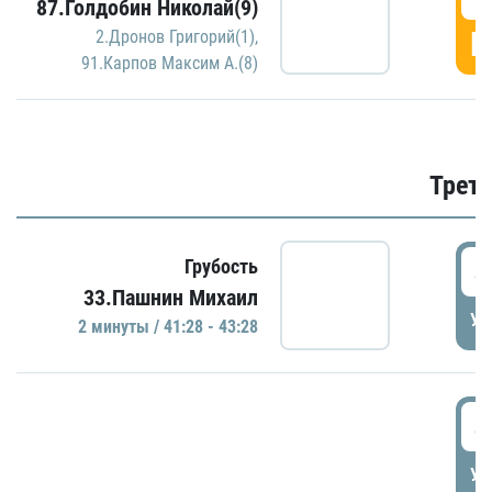
87.Голдобин Николай(9)
Г
2.Дронов Григорий(1)
,
91.Карпов Максим А.(8)
Трети
4
Грубость
33.Пашнин Михаил
УД
2 минуты / 41:28 - 43:28
4
УД