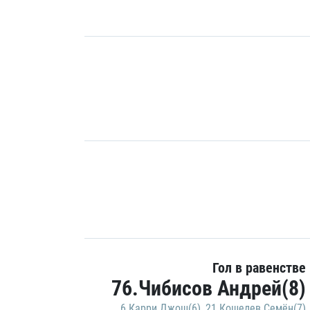
Гол в равенстве
76.Чибисов Андрей(8)
6.Карри Джош(6)
,
21.Кошелев Семён(7)