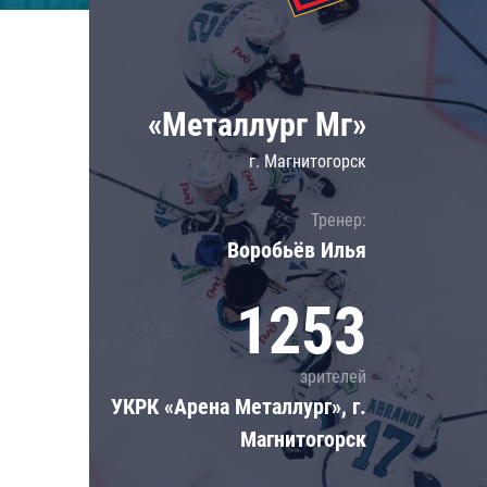
Локомотив
Северсталь
ЦСКА
«Металлург Мг»
Шанхайские Драконы
г. Магнитогорск
Тренер:
Воробьёв Илья
1253
зрителей
УКРК «Арена Металлург», г.
Магнитогорск