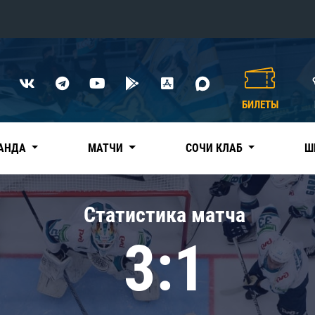
Конференция «Восток»
Дивизион Харламова
БИЛЕТЫ
Автомобилист
сляции
Ак Барс
АНДА
МАТЧИ
СОЧИ КЛАБ
Ш
Металлург Мг
Нефтехимик
 трансляции
Статистика матча
Трактор
магазин
3:1
Дивизион Чернышева
Авангард
ние КХЛ
Адмирал