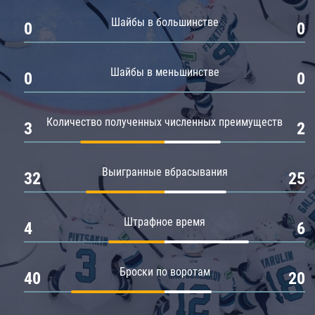
Амур
Шайбы в большинстве
0
0
Барыс
Салават Юлаев
Шайбы в меньшинстве
0
0
Сибирь
Количество полученных численных преимуществ
3
2
Выигранные вбрасывания
32
25
Штрафное время
4
6
Броски по воротам
40
20