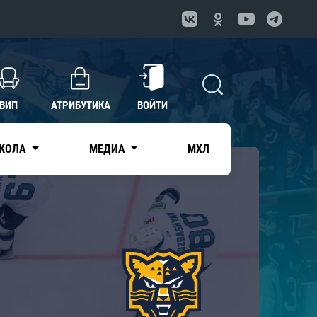
ВИП
АТРИБУТИКА
ВОЙТИ
КОЛА
МЕДИА
МХЛ