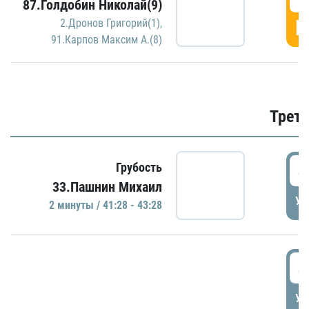
87.Голдобин Николай(9)
Г
2.Дронов Григорий(1)
,
91.Карпов Максим А.(8)
Трети
4
Грубость
33.Пашнин Михаил
УД
2 минуты / 41:28 - 43:28
4
УД