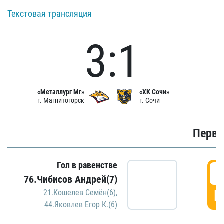
Текстовая трансляция
3:1
«Металлург Мг»
«ХК Сочи»
г. Магнитогорск
г. Сочи
Первы
Гол в равенстве
0
76.Чибисов Андрей(7)
Г
21.Кошелев Семён(6)
,
44.Яковлев Егор К.(6)