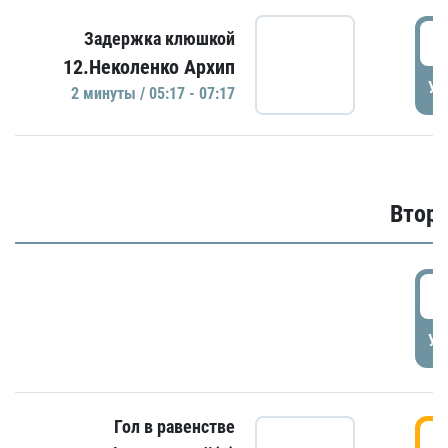
0
Задержка клюшкой
12.Неколенко Архип
УД
2 минуты / 05:17 - 07:17
Второ
2
УД
Гол в равенстве
3