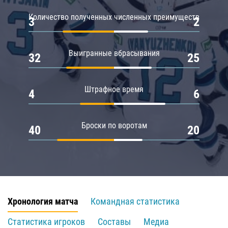
Количество полученных численных преимуществ
3
2
Выигранные вбрасывания
32
25
Штрафное время
4
6
Броски по воротам
40
20
Хронология матча
Командная статистика
Статистика игроков
Составы
Медиа