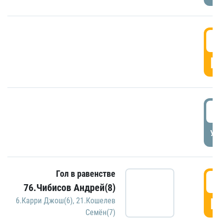
5
Г
5
УД
Гол в равенстве
5
76.Чибисов Андрей(8)
Г
6.Карри Джош(6)
,
21.Кошелев
Семён(7)