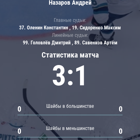
Назаров Андрей
Главные судьи:
37. Оленин Константин , 19. Сидоренко Максим
Линейные судьи:
99. Головлёв Дмитрий , 89. Савенков Артём
Статистика матча
3:1
Шайбы в большинстве
0
0
Шайбы в меньшинстве
0
0