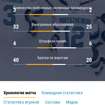
Количество полученных численных преимуществ
3
2
Выигранные вбрасывания
32
25
Штрафное время
4
6
Броски по воротам
40
20
Хронология матча
Командная статистика
Статистика игроков
Составы
Медиа