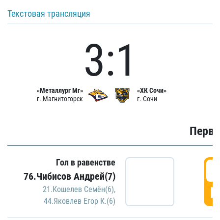
Текстовая трансляция
3:1
«Металлург Мг»
«ХК Сочи»
г. Магнитогорск
г. Сочи
Первы
Гол в равенстве
0
76.Чибисов Андрей(7)
Г
21.Кошелев Семён(6)
,
44.Яковлев Егор К.(6)