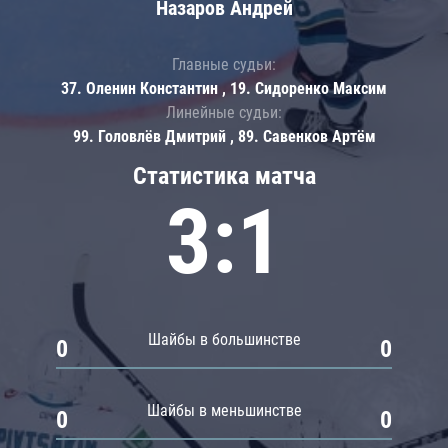
Назаров Андрей
Главные судьи:
37. Оленин Константин , 19. Сидоренко Максим
Линейные судьи:
99. Головлёв Дмитрий , 89. Савенков Артём
Статистика матча
3:1
Шайбы в большинстве
0
0
Шайбы в меньшинстве
0
0