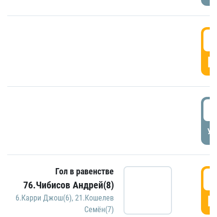
5
Г
5
УД
Гол в равенстве
5
76.Чибисов Андрей(8)
Г
6.Карри Джош(6)
,
21.Кошелев
Семён(7)