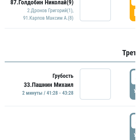
87.Голдобин Николай(9)
Г
2.Дронов Григорий(1)
,
91.Карпов Максим А.(8)
Трети
4
Грубость
33.Пашнин Михаил
УД
2 минуты / 41:28 - 43:28
4
УД