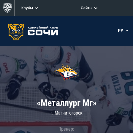
Клубы
Сайты
РУ
«Металлург Мг»
г. Магнитогорск
Тренер: