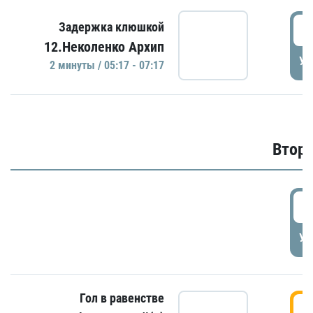
0
Задержка клюшкой
12.Неколенко Архип
УД
2 минуты / 05:17 - 07:17
Второ
2
УД
Гол в равенстве
3