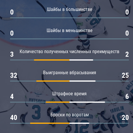
Амур
Шайбы в большинстве
0
0
Барыс
Салават Юлаев
Шайбы в меньшинстве
0
0
Сибирь
Количество полученных численных преимуществ
3
2
Выигранные вбрасывания
32
25
Штрафное время
4
6
Броски по воротам
40
20