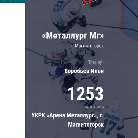
Локомотив
Северсталь
ЦСКА
«Металлург Мг»
Шанхайские Драконы
г. Магнитогорск
Тренер:
Воробьёв Илья
1253
зрителей
УКРК «Арена Металлург», г.
Магнитогорск