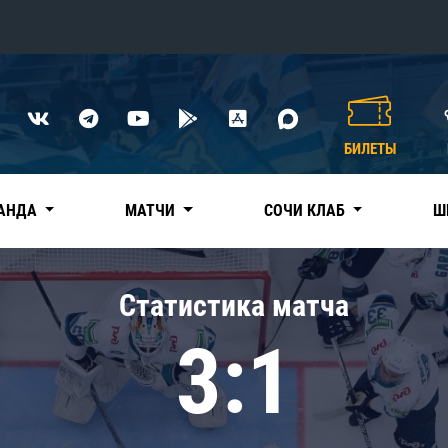
Конференция «Восток»
Дивизион Харламова
БИЛЕТЫ
Автомобилист
сляции
Ак Барс
АНДА
МАТЧИ
СОЧИ КЛАБ
Ш
Металлург Мг
Нефтехимик
 трансляции
Статистика матча
Трактор
магазин
3:1
Дивизион Чернышева
Авангард
ние КХЛ
Адмирал