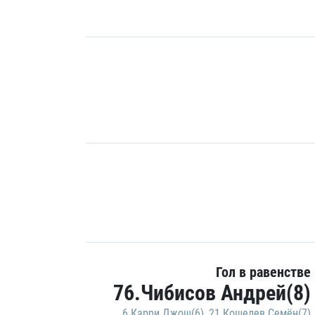
Гол в равенстве
76.Чибисов Андрей(8)
6.Карри Джош(6)
,
21.Кошелев Семён(7)