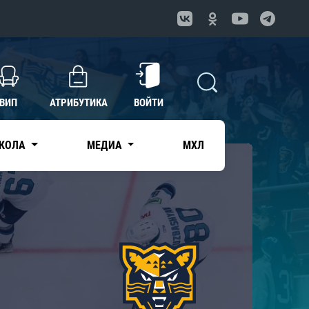
ВИП
АТРИБУТИКА
ВОЙТИ
КОЛА
МЕДИА
МХЛ