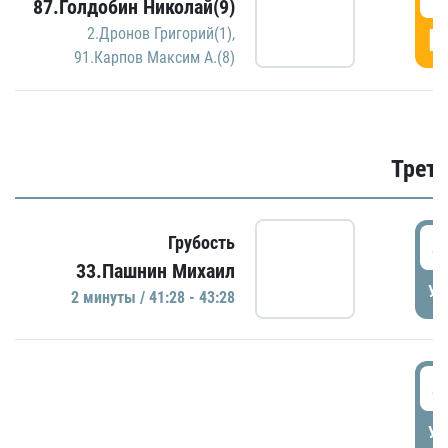
87.Голдобин Николай(9)
Г
2.Дронов Григорий(1)
,
91.Карпов Максим А.(8)
Трети
4
Грубость
33.Пашнин Михаил
УД
2 минуты / 41:28 - 43:28
4
УД