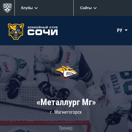
Клубы
Сайты
РУ
«Металлург Мг»
г. Магнитогорск
Тренер: