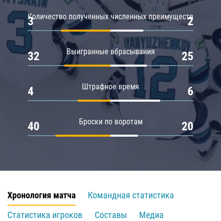
Количество полученных численных преимуществ
3
2
Выигранные вбрасывания
32
25
Штрафное время
4
6
Броски по воротам
40
20
Хронология матча
Командная статистика
Статистика игроков
Составы
Медиа