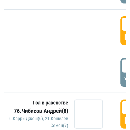
5
Г
5
УД
Гол в равенстве
5
76.Чибисов Андрей(8)
Г
6.Карри Джош(6)
,
21.Кошелев
Семён(7)