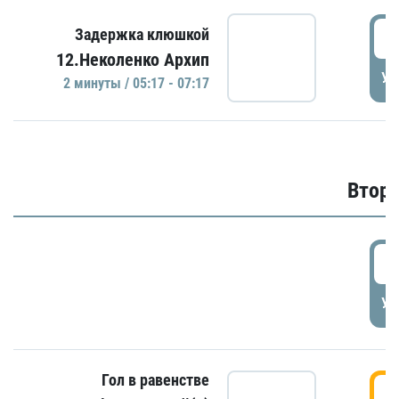
0
Задержка клюшкой
12.Неколенко Архип
УД
2 минуты / 05:17 - 07:17
Второ
2
УД
Гол в равенстве
3