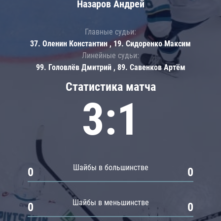
Назаров Андрей
Главные судьи:
37. Оленин Константин , 19. Сидоренко Максим
Линейные судьи:
99. Головлёв Дмитрий , 89. Савенков Артём
Статистика матча
3:1
Шайбы в большинстве
0
0
Шайбы в меньшинстве
0
0