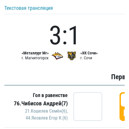
Текстовая трансляция
3:1
«Металлург Мг»
«ХК Сочи»
г. Магнитогорск
г. Сочи
Первы
Гол в равенстве
0
76.Чибисов Андрей(7)
Г
21.Кошелев Семён(6)
,
44.Яковлев Егор К.(6)