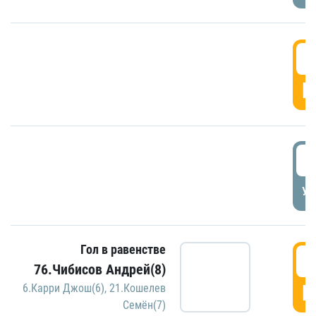
5
Г
5
УД
Гол в равенстве
5
76.Чибисов Андрей(8)
Г
6.Карри Джош(6)
,
21.Кошелев
Семён(7)