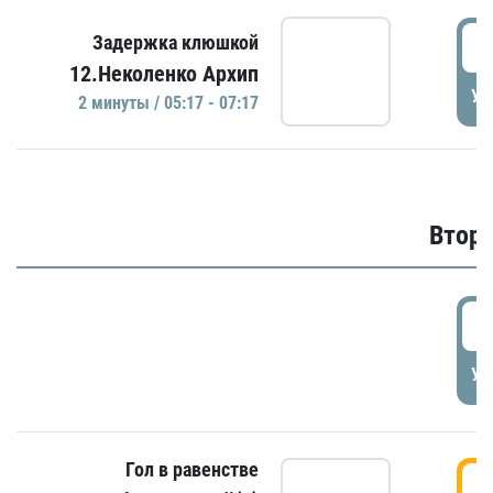
0
Задержка клюшкой
12.Неколенко Архип
УД
2 минуты / 05:17 - 07:17
Второ
2
УД
Гол в равенстве
3