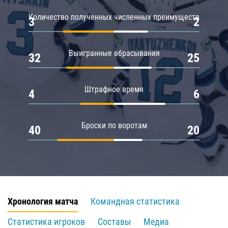
Количество полученных численных преимуществ
3
2
Выигранные вбрасывания
32
25
Штрафное время
4
6
Броски по воротам
40
20
Хронология матча
Командная статистика
Статистика игроков
Составы
Медиа