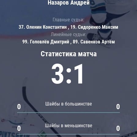
Назаров Андрей
Главные судьи:
37. Оленин Константин , 19. Сидоренко Максим
Линейные судьи:
99. Головлёв Дмитрий , 89. Савенков Артём
Статистика матча
3:1
Шайбы в большинстве
0
0
Шайбы в меньшинстве
0
0