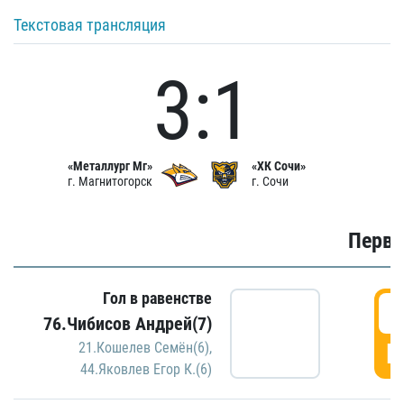
Текстовая трансляция
3:1
«Металлург Мг»
«ХК Сочи»
г. Магнитогорск
г. Сочи
Первы
Гол в равенстве
0
76.Чибисов Андрей(7)
Г
21.Кошелев Семён(6)
,
44.Яковлев Егор К.(6)