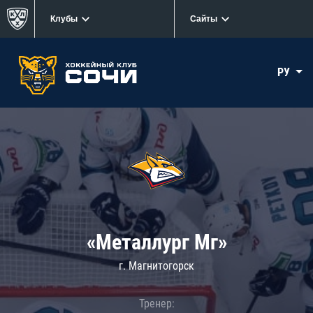
Клубы
Сайты
РУ
«Металлург Мг»
г. Магнитогорск
Тренер: