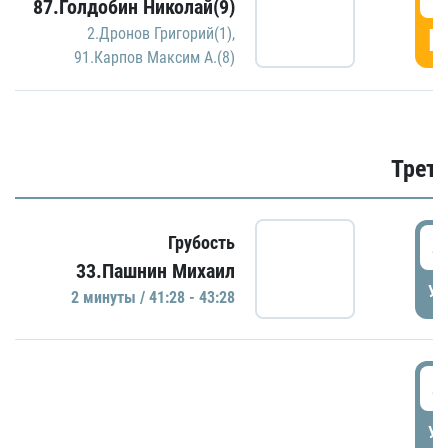
87.Голдобин Николай(9)
Г
2.Дронов Григорий(1)
,
91.Карпов Максим А.(8)
Трети
4
Грубость
33.Пашнин Михаил
УД
2 минуты / 41:28 - 43:28
4
УД