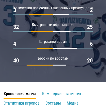
Количество полученных численных преимуществ
3
2
Выигранные вбрасывания
32
25
Штрафное время
4
6
Броски по воротам
40
20
Хронология матча
Командная статистика
Статистика игроков
Составы
Медиа