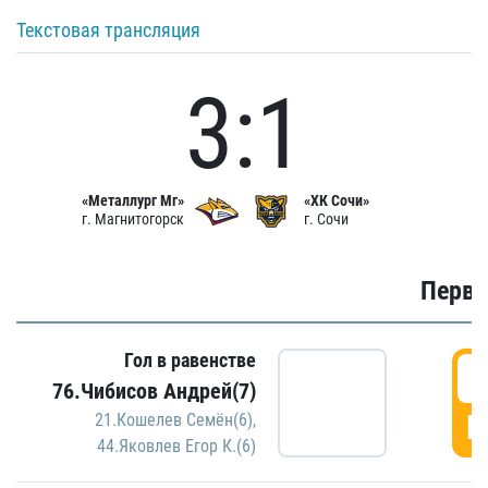
Текстовая трансляция
3:1
«Металлург Мг»
«ХК Сочи»
г. Магнитогорск
г. Сочи
Первы
Гол в равенстве
0
76.Чибисов Андрей(7)
Г
21.Кошелев Семён(6)
,
44.Яковлев Егор К.(6)