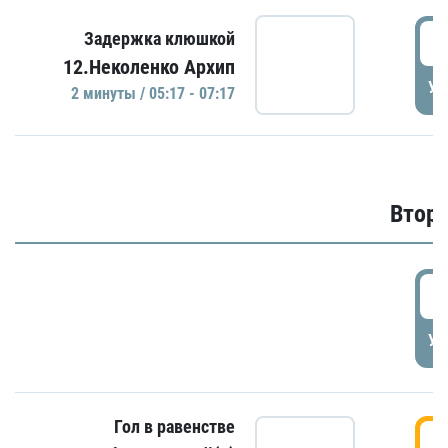
0
Задержка клюшкой
12.Неколенко Архип
УД
2 минуты / 05:17 - 07:17
Второ
2
УД
Гол в равенстве
3