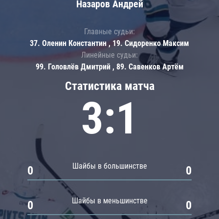
Назаров Андрей
Главные судьи:
37. Оленин Константин , 19. Сидоренко Максим
Линейные судьи:
99. Головлёв Дмитрий , 89. Савенков Артём
Статистика матча
3:1
Шайбы в большинстве
0
0
Шайбы в меньшинстве
0
0