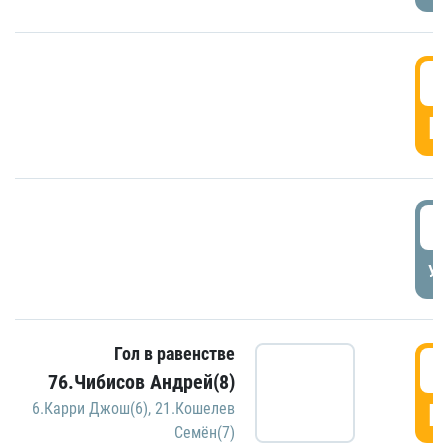
5
Г
5
УД
Гол в равенстве
5
76.Чибисов Андрей(8)
Г
6.Карри Джош(6)
,
21.Кошелев
Семён(7)