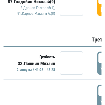
87.Голдобин Николай(9)
Г
2.Дронов Григорий(1)
,
91.Карпов Максим А.(8)
Трети
4
Грубость
33.Пашнин Михаил
УД
2 минуты / 41:28 - 43:28
4
УД