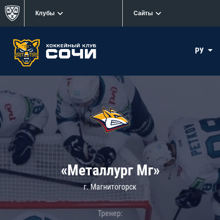
Клубы
Сайты
РУ
«Металлург Мг»
г. Магнитогорск
Тренер: