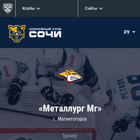
Клубы
Сайты
РУ
«Металлург Мг»
г. Магнитогорск
Тренер: