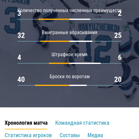
Количество полученных численных преимуществ
3
2
Выигранные вбрасывания
32
25
Штрафное время
4
6
Броски по воротам
40
20
Хронология матча
Командная статистика
Статистика игроков
Составы
Медиа