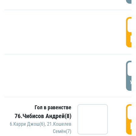
5
Г
5
УД
Гол в равенстве
5
76.Чибисов Андрей(8)
Г
6.Карри Джош(6)
,
21.Кошелев
Семён(7)