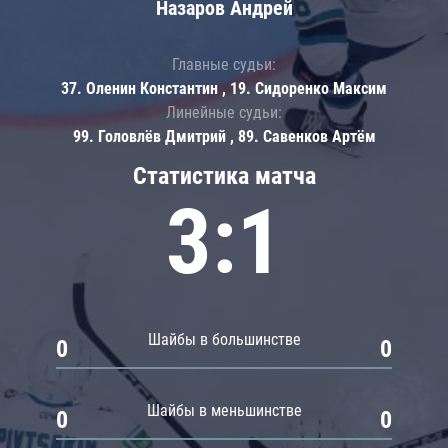
Назаров Андрей
Главные судьи:
37. Оленин Константин , 19. Сидоренко Максим
Линейные судьи:
99. Головлёв Дмитрий , 89. Савенков Артём
Статистика матча
3:1
Шайбы в большинстве
0
0
Шайбы в меньшинстве
0
0