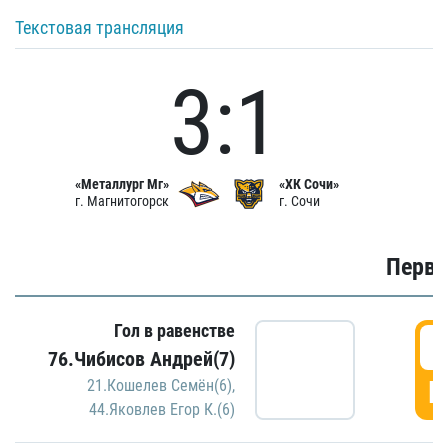
Текстовая трансляция
3:1
«Металлург Мг»
«ХК Сочи»
г. Магнитогорск
г. Сочи
Первы
Гол в равенстве
0
76.Чибисов Андрей(7)
Г
21.Кошелев Семён(6)
,
44.Яковлев Егор К.(6)