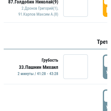
87.Голдобин Николай(9)
Г
2.Дронов Григорий(1)
,
91.Карпов Максим А.(8)
Трети
4
Грубость
33.Пашнин Михаил
УД
2 минуты / 41:28 - 43:28
4
УД