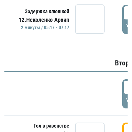
0
Задержка клюшкой
12.Неколенко Архип
УД
2 минуты / 05:17 - 07:17
Второ
2
УД
Гол в равенстве
3