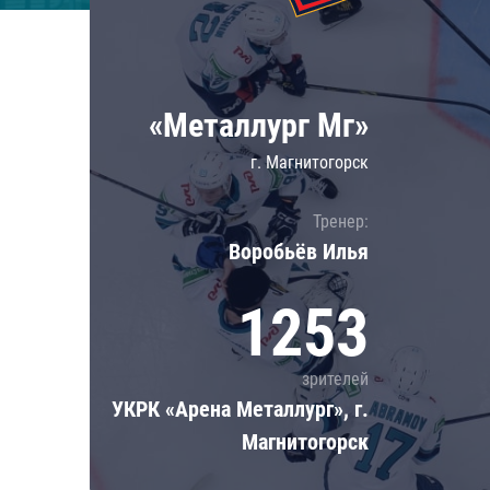
Локомотив
Северсталь
ЦСКА
«Металлург Мг»
Шанхайские Драконы
г. Магнитогорск
Тренер:
Воробьёв Илья
1253
зрителей
УКРК «Арена Металлург», г.
Магнитогорск