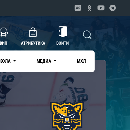
ВИП
АТРИБУТИКА
ВОЙТИ
КОЛА
МЕДИА
МХЛ