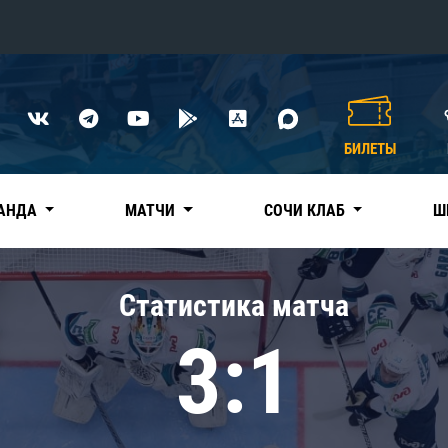
Конференция «Восток»
Дивизион Харламова
БИЛЕТЫ
Автомобилист
сляции
Ак Барс
АНДА
МАТЧИ
СОЧИ КЛАБ
Ш
Металлург Мг
Нефтехимик
 трансляции
Статистика матча
Трактор
магазин
3:1
Дивизион Чернышева
Авангард
ние КХЛ
Адмирал