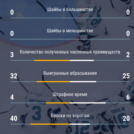
Амур
Шайбы в большинстве
0
0
Барыс
Салават Юлаев
Шайбы в меньшинстве
0
0
Сибирь
Количество полученных численных преимуществ
3
2
Выигранные вбрасывания
32
25
Штрафное время
4
6
Броски по воротам
40
20