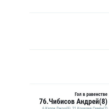
Гол в равенстве
76.Чибисов Андрей(8)
6.Карри Джош(6)
,
21.Кошелев Семён(7)