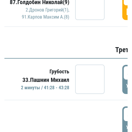
87.Голдобин Николай(9)
Г
2.Дронов Григорий(1)
,
91.Карпов Максим А.(8)
Трети
4
Грубость
33.Пашнин Михаил
УД
2 минуты / 41:28 - 43:28
4
УД