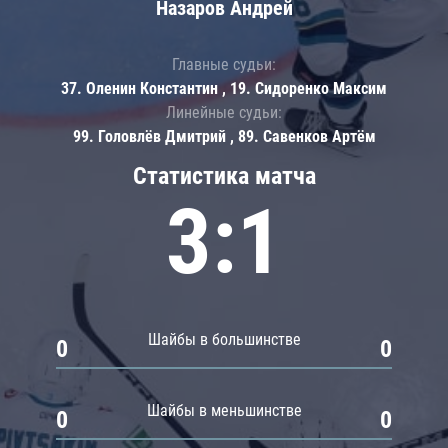
Назаров Андрей
Главные судьи:
37. Оленин Константин , 19. Сидоренко Максим
Линейные судьи:
99. Головлёв Дмитрий , 89. Савенков Артём
Статистика матча
3:1
Шайбы в большинстве
0
0
Шайбы в меньшинстве
0
0