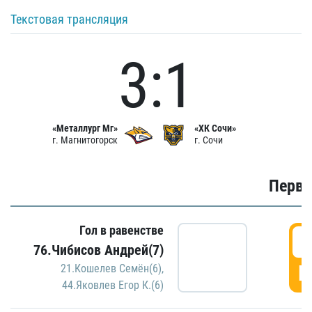
Текстовая трансляция
3:1
«Металлург Мг»
«ХК Сочи»
г. Магнитогорск
г. Сочи
Первы
Гол в равенстве
0
76.Чибисов Андрей(7)
Г
21.Кошелев Семён(6)
,
44.Яковлев Егор К.(6)