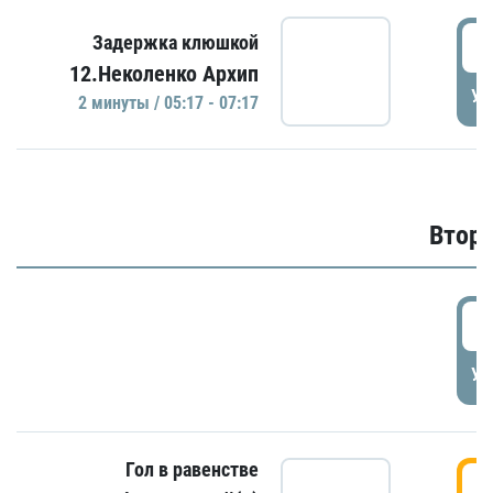
0
Задержка клюшкой
12.Неколенко Архип
УД
2 минуты / 05:17 - 07:17
Второ
2
УД
Гол в равенстве
3