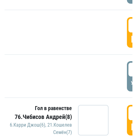
5
Г
5
УД
Гол в равенстве
5
76.Чибисов Андрей(8)
Г
6.Карри Джош(6)
,
21.Кошелев
Семён(7)