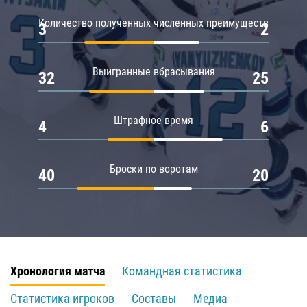
Количество полученных численных преимуществ
3
2
Выигранные вбрасывания
32
25
Штрафное время
4
6
Броски по воротам
40
20
Хронология матча
Командная статистика
Статистика игроков
Составы
Медиа