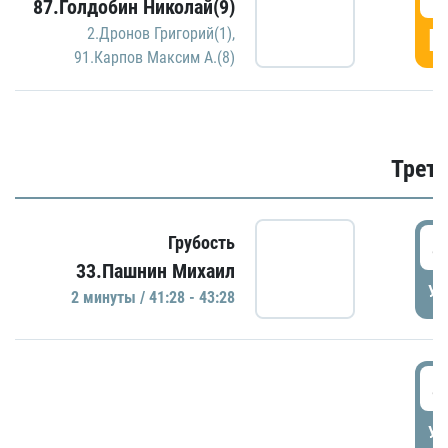
87.Голдобин Николай(9)
Г
2.Дронов Григорий(1)
,
91.Карпов Максим А.(8)
Трети
4
Грубость
33.Пашнин Михаил
УД
2 минуты / 41:28 - 43:28
4
УД