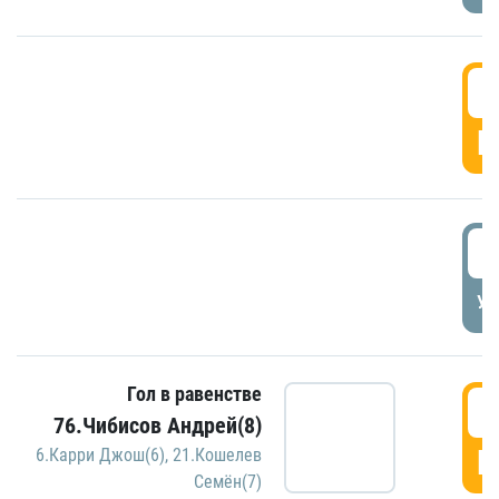
5
Г
5
УД
Гол в равенстве
5
76.Чибисов Андрей(8)
Г
6.Карри Джош(6)
,
21.Кошелев
Семён(7)