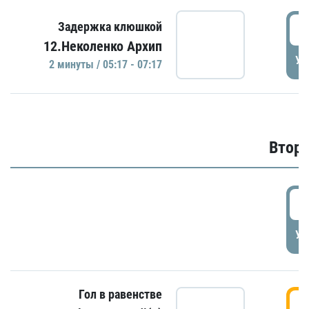
0
Задержка клюшкой
12.Неколенко Архип
УД
2 минуты / 05:17 - 07:17
Второ
2
УД
Гол в равенстве
3