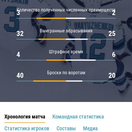
Количество полученных численных преимуществ
3
2
Выигранные вбрасывания
32
25
Штрафное время
4
6
Броски по воротам
40
20
Хронология матча
Командная статистика
Статистика игроков
Составы
Медиа