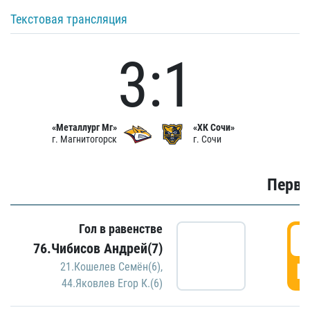
Текстовая трансляция
3:1
«Металлург Мг»
«ХК Сочи»
г. Магнитогорск
г. Сочи
Первы
Гол в равенстве
0
76.Чибисов Андрей(7)
Г
21.Кошелев Семён(6)
,
44.Яковлев Егор К.(6)