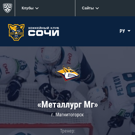
Клубы
Сайты
РУ
«Металлург Мг»
г. Магнитогорск
Тренер: