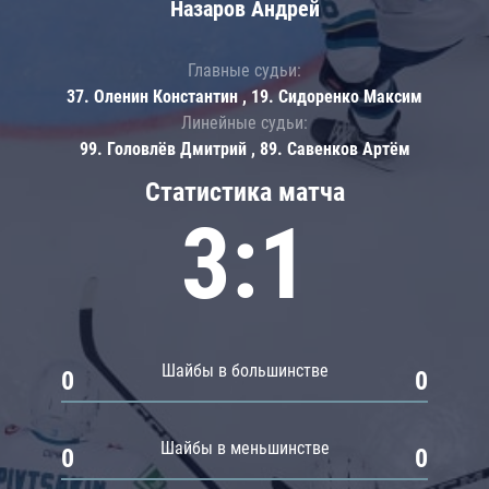
Назаров Андрей
Главные судьи:
37. Оленин Константин , 19. Сидоренко Максим
Линейные судьи:
99. Головлёв Дмитрий , 89. Савенков Артём
Статистика матча
3:1
Шайбы в большинстве
0
0
Шайбы в меньшинстве
0
0