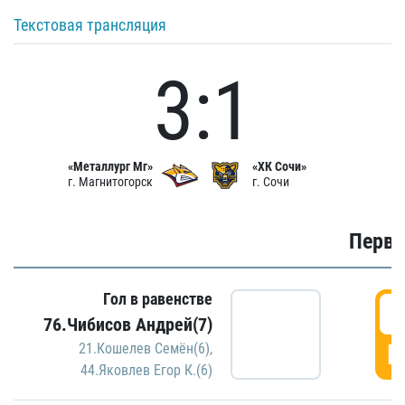
Текстовая трансляция
3:1
«Металлург Мг»
«ХК Сочи»
г. Магнитогорск
г. Сочи
Первы
Гол в равенстве
0
76.Чибисов Андрей(7)
Г
21.Кошелев Семён(6)
,
44.Яковлев Егор К.(6)