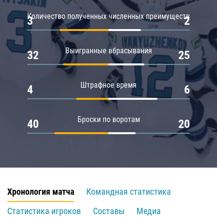
Количество полученных численных преимуществ
3
2
Выигранные вбрасывания
32
25
Штрафное время
4
6
Броски по воротам
40
20
Хронология матча
Командная статистика
Статистика игроков
Составы
Медиа