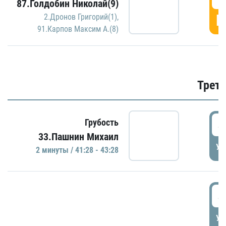
87.Голдобин Николай(9)
Г
2.Дронов Григорий(1)
,
91.Карпов Максим А.(8)
Трети
4
Грубость
33.Пашнин Михаил
УД
2 минуты / 41:28 - 43:28
4
УД