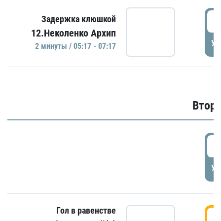
0
Задержка клюшкой
12.Неколенко Архип
УД
2 минуты / 05:17 - 07:17
Второ
2
УД
Гол в равенстве
3