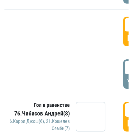
5
Г
5
УД
Гол в равенстве
5
76.Чибисов Андрей(8)
Г
6.Карри Джош(6)
,
21.Кошелев
Семён(7)