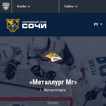
Клубы
Сайты
РУ
«Металлург Мг»
г. Магнитогорск
Тренер: