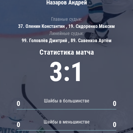
Назаров Андрей
Главные судьи:
37. Оленин Константин , 19. Сидоренко Максим
Линейные судьи:
99. Головлёв Дмитрий , 89. Савенков Артём
Статистика матча
3:1
Шайбы в большинстве
0
0
Шайбы в меньшинстве
0
0