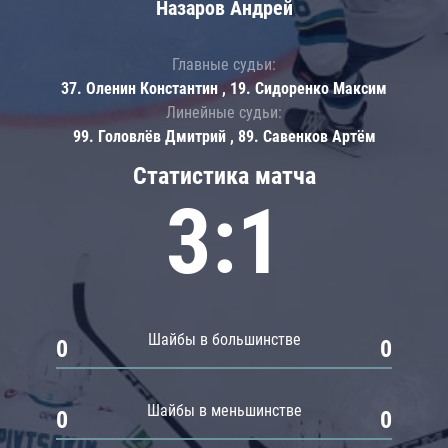
Назаров Андрей
Главные судьи:
37. Оленин Константин , 19. Сидоренко Максим
Линейные судьи:
99. Головлёв Дмитрий , 89. Савенков Артём
Статистика матча
3:1
Шайбы в большинстве
0
0
Шайбы в меньшинстве
0
0