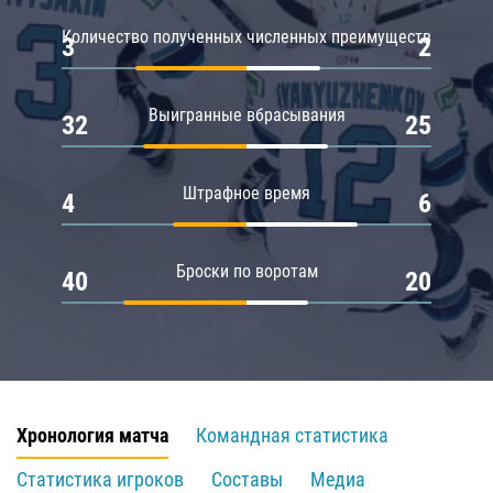
Количество полученных численных преимуществ
3
2
Выигранные вбрасывания
32
25
Штрафное время
4
6
Броски по воротам
40
20
Хронология матча
Командная статистика
Статистика игроков
Составы
Медиа