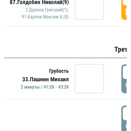
87.Голдобин Николай(9)
Г
2.Дронов Григорий(1)
,
91.Карпов Максим А.(8)
Трети
4
Грубость
33.Пашнин Михаил
УД
2 минуты / 41:28 - 43:28
4
УД