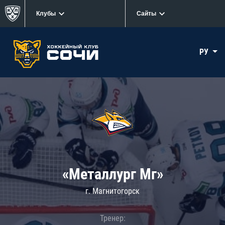
Клубы
Сайты
РУ
«Металлург Мг»
г. Магнитогорск
Тренер: