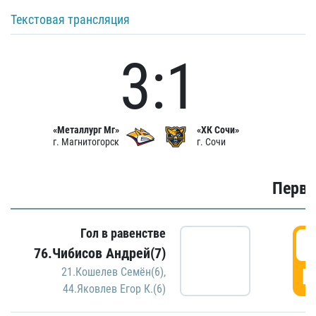
Текстовая трансляция
3:1
«Металлург Мг»
«ХК Сочи»
г. Магнитогорск
г. Сочи
Первы
Гол в равенстве
0
76.Чибисов Андрей(7)
Г
21.Кошелев Семён(6)
,
44.Яковлев Егор К.(6)