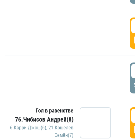
5
Г
5
УД
Гол в равенстве
5
76.Чибисов Андрей(8)
Г
6.Карри Джош(6)
,
21.Кошелев
Семён(7)