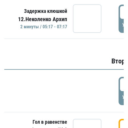
0
Задержка клюшкой
12.Неколенко Архип
УД
2 минуты / 05:17 - 07:17
Второ
2
УД
Гол в равенстве
3