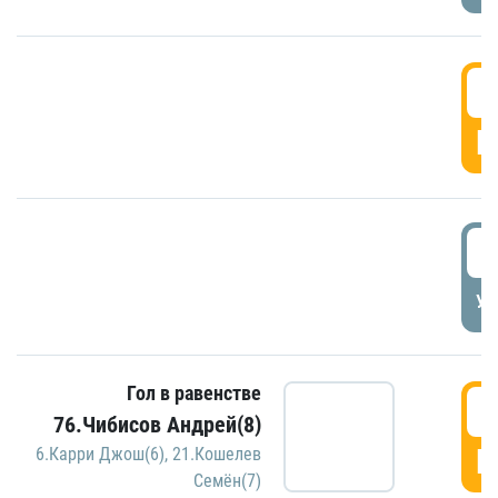
5
Г
5
УД
Гол в равенстве
5
76.Чибисов Андрей(8)
Г
6.Карри Джош(6)
,
21.Кошелев
Семён(7)