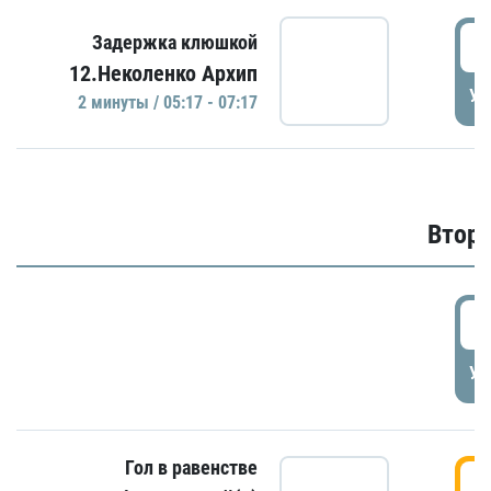
0
Задержка клюшкой
12.Неколенко Архип
УД
2 минуты / 05:17 - 07:17
Второ
2
УД
Гол в равенстве
3