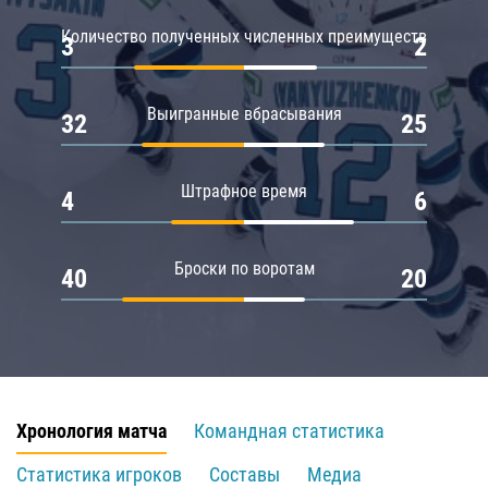
Количество полученных численных преимуществ
3
2
Выигранные вбрасывания
32
25
Штрафное время
4
6
Броски по воротам
40
20
Хронология матча
Командная статистика
Статистика игроков
Составы
Медиа