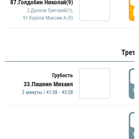
87.Голдобин Николай(9)
Г
2.Дронов Григорий(1)
,
91.Карпов Максим А.(8)
Трети
4
Грубость
33.Пашнин Михаил
УД
2 минуты / 41:28 - 43:28
4
УД