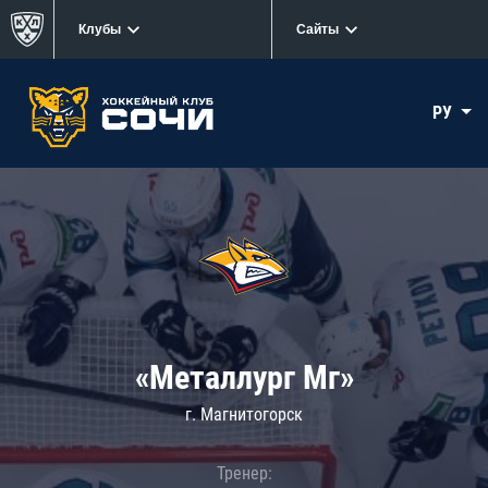
Клубы
Сайты
РУ
«Металлург Мг»
г. Магнитогорск
Тренер: