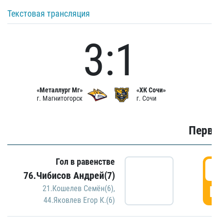
Текстовая трансляция
3:1
«Металлург Мг»
«ХК Сочи»
г. Магнитогорск
г. Сочи
Первы
Гол в равенстве
0
76.Чибисов Андрей(7)
Г
21.Кошелев Семён(6)
,
44.Яковлев Егор К.(6)