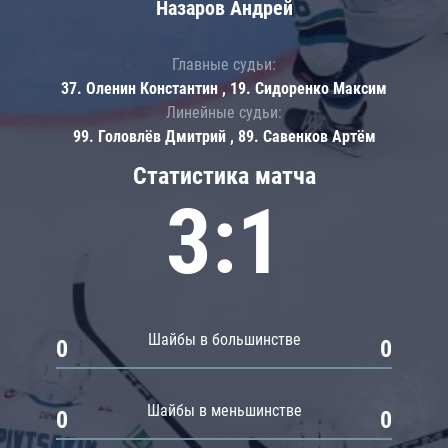
Назаров Андрей
Главные судьи:
37. Оленин Константин , 19. Сидоренко Максим
Линейные судьи:
99. Головлёв Дмитрий , 89. Савенков Артём
Статистика матча
3:1
Шайбы в большинстве
0
0
Шайбы в меньшинстве
0
0