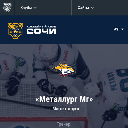
Клубы
Сайты
РУ
«Металлург Мг»
г. Магнитогорск
Тренер: