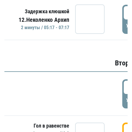
0
Задержка клюшкой
12.Неколенко Архип
УД
2 минуты / 05:17 - 07:17
Второ
2
УД
Гол в равенстве
3