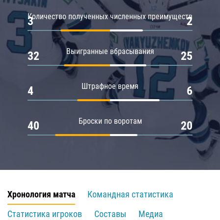
Количество полученных численных преимуществ
3
2
Выигранные вбрасывания
32
25
Штрафное время
4
6
Броски по воротам
40
20
Хронология матча
Командная статистика
Статистика игроков
Составы
Медиа