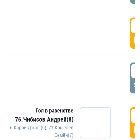
5
Г
5
УД
Гол в равенстве
5
76.Чибисов Андрей(8)
Г
6.Карри Джош(6)
,
21.Кошелев
Семён(7)