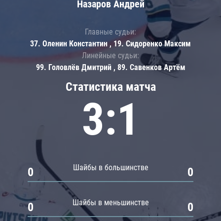
Назаров Андрей
Главные судьи:
37. Оленин Константин , 19. Сидоренко Максим
Линейные судьи:
99. Головлёв Дмитрий , 89. Савенков Артём
Статистика матча
3:1
Шайбы в большинстве
0
0
Шайбы в меньшинстве
0
0