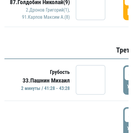
87.Голдобин Николай(9)
Г
2.Дронов Григорий(1)
,
91.Карпов Максим А.(8)
Трети
4
Грубость
33.Пашнин Михаил
УД
2 минуты / 41:28 - 43:28
4
УД