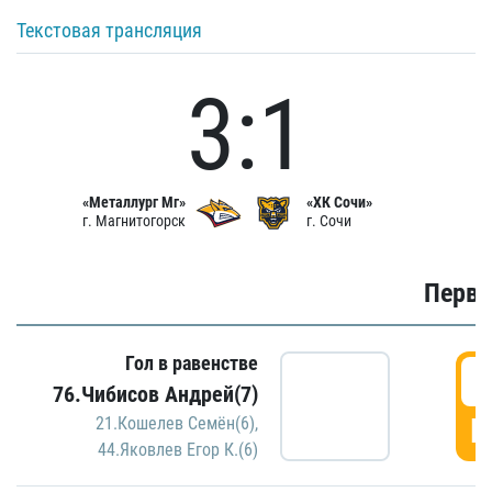
Текстовая трансляция
3:1
«Металлург Мг»
«ХК Сочи»
г. Магнитогорск
г. Сочи
Первы
Гол в равенстве
0
76.Чибисов Андрей(7)
Г
21.Кошелев Семён(6)
,
44.Яковлев Егор К.(6)