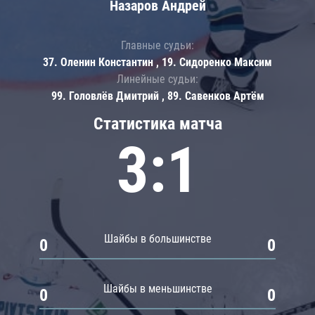
Назаров Андрей
Главные судьи:
37. Оленин Константин , 19. Сидоренко Максим
Линейные судьи:
99. Головлёв Дмитрий , 89. Савенков Артём
Статистика матча
3:1
Шайбы в большинстве
0
0
Шайбы в меньшинстве
0
0