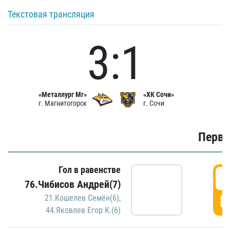
Текстовая трансляция
3:1
«Металлург Мг»
«ХК Сочи»
г. Магнитогорск
г. Сочи
Первы
Гол в равенстве
0
76.Чибисов Андрей(7)
Г
21.Кошелев Семён(6)
,
44.Яковлев Егор К.(6)