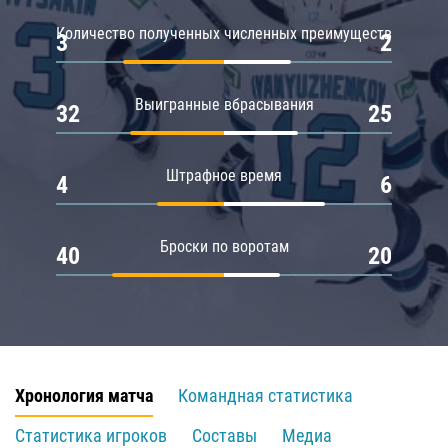
Количество полученных численных преимуществ
3
2
Выигранные вбрасывания
32
25
Штрафное время
4
6
Броски по воротам
40
20
Хронология матча
Командная статистика
Статистика игроков
Составы
Медиа