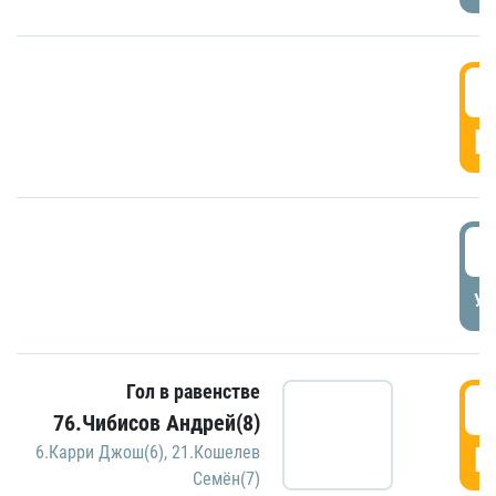
5
Г
5
УД
Гол в равенстве
5
76.Чибисов Андрей(8)
Г
6.Карри Джош(6)
,
21.Кошелев
Семён(7)