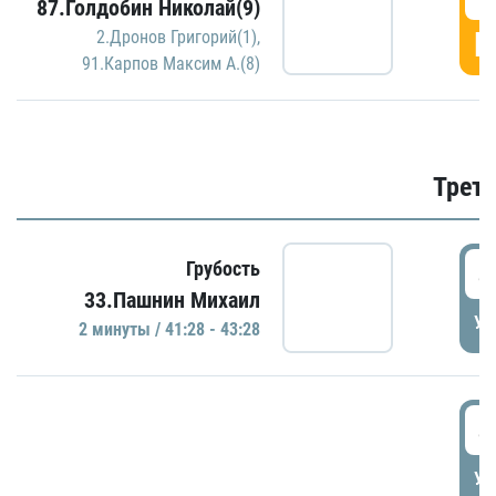
87.Голдобин Николай(9)
Г
2.Дронов Григорий(1)
,
91.Карпов Максим А.(8)
Трети
4
Грубость
33.Пашнин Михаил
УД
2 минуты / 41:28 - 43:28
4
УД