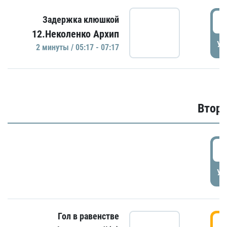
0
Задержка клюшкой
12.Неколенко Архип
УД
2 минуты / 05:17 - 07:17
Второ
2
УД
Гол в равенстве
3