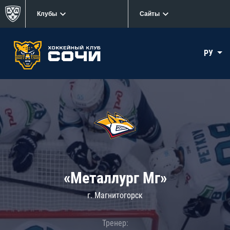
Клубы
Сайты
РУ
«Металлург Мг»
г. Магнитогорск
Тренер: