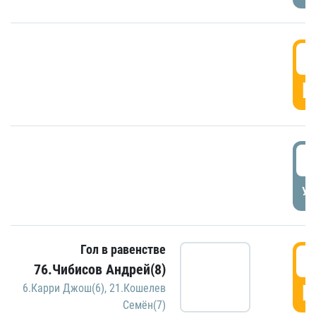
5
Г
5
УД
Гол в равенстве
5
76.Чибисов Андрей(8)
Г
6.Карри Джош(6)
,
21.Кошелев
Семён(7)