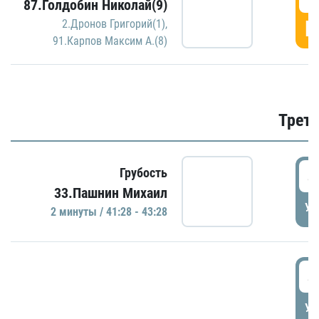
87.Голдобин Николай(9)
Г
2.Дронов Григорий(1)
,
91.Карпов Максим А.(8)
Трети
4
Грубость
33.Пашнин Михаил
УД
2 минуты / 41:28 - 43:28
4
УД