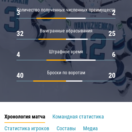
Количество полученных численных преимуществ
3
2
Выигранные вбрасывания
32
25
Штрафное время
4
6
Броски по воротам
40
20
Хронология матча
Командная статистика
Статистика игроков
Составы
Медиа