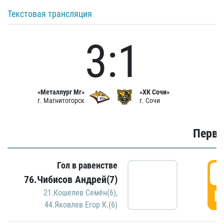
Текстовая трансляция
3:1
«Металлург Мг»
«ХК Сочи»
г. Магнитогорск
г. Сочи
Первы
Гол в равенстве
0
76.Чибисов Андрей(7)
Г
21.Кошелев Семён(6)
,
44.Яковлев Егор К.(6)