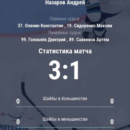
Назаров Андрей
Главные судьи:
37. Оленин Константин , 19. Сидоренко Максим
Линейные судьи:
99. Головлёв Дмитрий , 89. Савенков Артём
Статистика матча
3:1
Шайбы в большинстве
0
0
Шайбы в меньшинстве
0
0