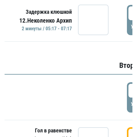
0
Задержка клюшкой
12.Неколенко Архип
УД
2 минуты / 05:17 - 07:17
Второ
2
УД
Гол в равенстве
3