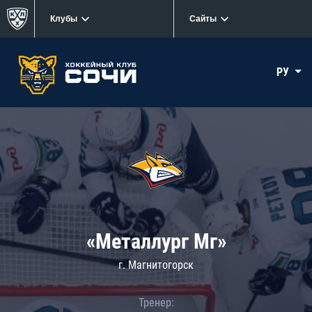
Клубы
Сайты
РУ
«Металлург Мг»
г. Магнитогорск
Тренер: