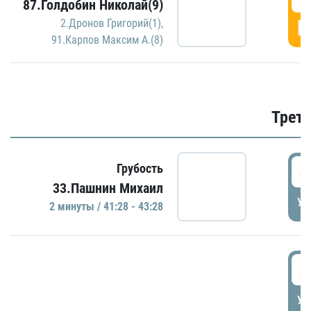
87.Голдобин Николай(9)
Г
2.Дронов Григорий(1)
,
91.Карпов Максим А.(8)
Трети
4
Грубость
33.Пашнин Михаил
УД
2 минуты / 41:28 - 43:28
4
УД