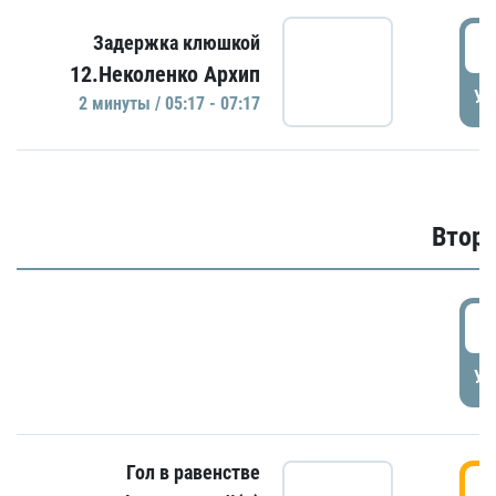
0
Задержка клюшкой
12.Неколенко Архип
УД
2 минуты / 05:17 - 07:17
Второ
2
УД
Гол в равенстве
3