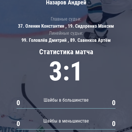
Назаров Андрей
Главные судьи:
37. Оленин Константин , 19. Сидоренко Максим
Линейные судьи:
99. Головлёв Дмитрий , 89. Савенков Артём
Статистика матча
3:1
Шайбы в большинстве
0
0
Шайбы в меньшинстве
0
0