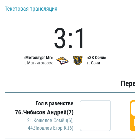
Текстовая трансляция
3:1
«Металлург Мг»
«ХК Сочи»
г. Магнитогорск
г. Сочи
Первы
Гол в равенстве
0
76.Чибисов Андрей(7)
Г
21.Кошелев Семён(6)
,
44.Яковлев Егор К.(6)