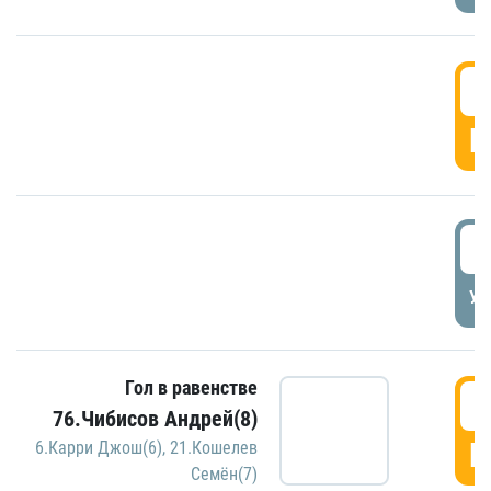
5
Г
5
УД
Гол в равенстве
5
76.Чибисов Андрей(8)
Г
6.Карри Джош(6)
,
21.Кошелев
Семён(7)