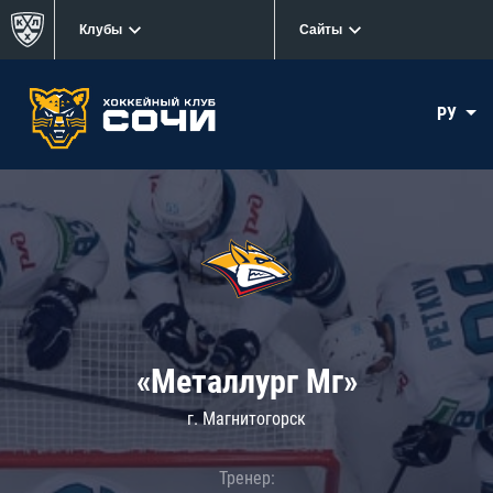
Клубы
Сайты
РУ
«Металлург Мг»
г. Магнитогорск
Тренер: