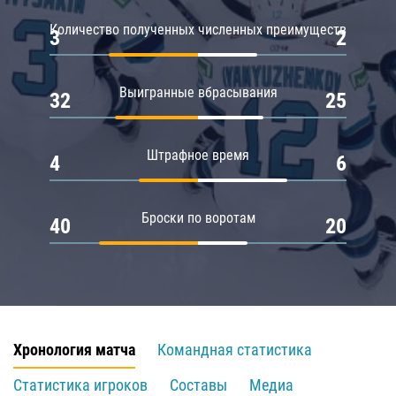
Количество полученных численных преимуществ
3
2
Выигранные вбрасывания
32
25
Штрафное время
4
6
Броски по воротам
40
20
Хронология матча
Командная статистика
Статистика игроков
Составы
Медиа